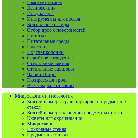
Гомогенизаторы
Дезинфекция
Инкубаторы
Инструменты для посева
Контактные слайды
Отбор проб с поверхностей
Пипетки
Питательные среды
Пластины
Подсчет колоний
Серийное разведение
Стерильные пакеты
Стерильные растворы
Чашки Петри
Экспресс-контроль
Все товары категории
Микроскопия и гистология
Контейнеры для транспортировки предметных
стекол
Контейнеры для хранения предметных стекол
Кюветы для окрашивания
Микроскопы
Покровные стекла
Предметные стекла