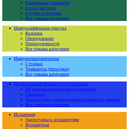
Размольные элементы
Сита и рассевы
Ступки и пестики
Все товары категории
Иммуноаффинная очистка
Колонки
Оборудование
Принадлежности
Все товары категории
Иммунопреципитация
Столики
Трафареты (просечки)
Все товары категории
Индикаторная бумага и тест-полоски
pH индикаторная бумага и полоски
Скрининг
Тест-полоски для полуколичественного анализа
Все товары категории
Испарение
Аксессуары к испарителям
Испарители