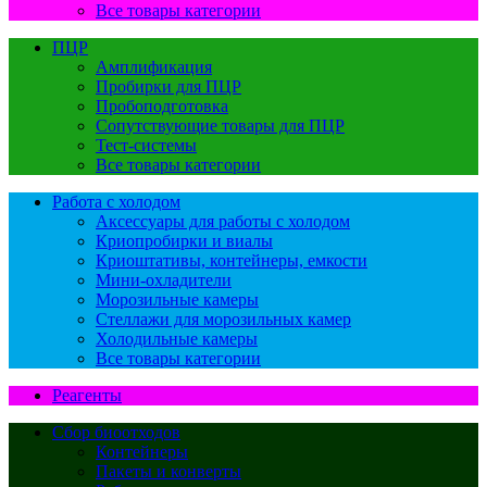
Все товары категории
ПЦР
Амплификация
Пробирки для ПЦР
Пробоподготовка
Сопутствующие товары для ПЦР
Тест-системы
Все товары категории
Работа с холодом
Аксессуары для работы с холодом
Криопробирки и виалы
Криоштативы, контейнеры, емкости
Мини-охладители
Морозильные камеры
Стеллажи для морозильных камер
Холодильные камеры
Все товары категории
Реагенты
Сбор биоотходов
Контейнеры
Пакеты и конверты