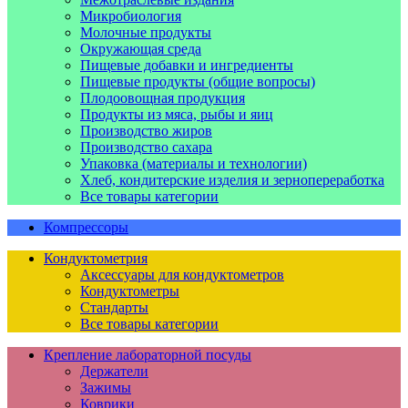
Микробиология
Молочные продукты
Окружающая среда
Пищевые добавки и ингредиенты
Пищевые продукты (общие вопросы)
Плодоовощная продукция
Продукты из мяса, рыбы и яиц
Производство жиров
Производство сахара
Упаковка (материалы и технологии)
Хлеб, кондитерские изделия и зернопереработка
Все товары категории
Компрессоры
Кондуктометрия
Аксессуары для кондуктометров
Кондуктометры
Стандарты
Все товары категории
Крепление лабораторной посуды
Держатели
Зажимы
Коврики