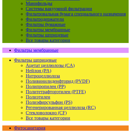
Манифольды
Системы вакуумной фильтрации
Фильтровальная бумага специального назначения
Фильтродержатели
Фильтры бумажные
Фильтры мембранные
Фильтры шприцевые
Все товары категории
Фильтры мембранные
Фильтры шприцевые
Ацетат целлюлозы (CA)
Нейлон (PA)
Нитроцеллюлоза
Поливинилиденфторид (PVDF)
Полипропилен (PP)
Политетрафторэтилен (PTFE)
Полиэтилен
Полиэфирсульфон (PS)
Регенерированная целлюлоза (RC)
Стекловолокно (CF)
Все товары категории
Фитосанитария