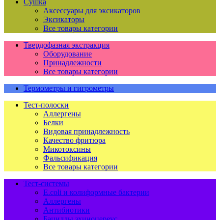
Сушка
Аксессуары для эксикаторов
Эксикаторы
Все товары категории
Твердофазная экстракция
Оборудование
Принадлежности
Все товары категории
Термометры и гигрометры
Тест-полоски
Аллергены
Белки
Видовая принадлежность
Качество фритюра
Микотоксины
Фальсификация
Все товары категории
Тест-системы
E.coli и колиформные бактерии
Аллергены
Антибиотики
Бациллы эхиноцереус