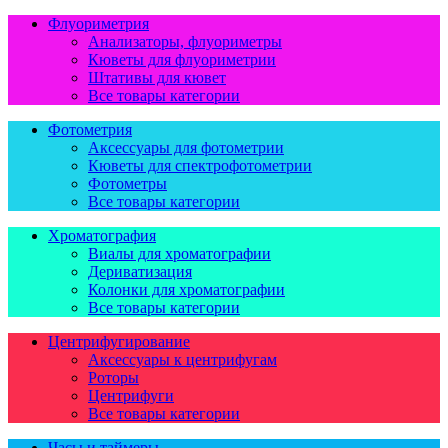
Флуориметрия
Анализаторы, флуориметры
Кюветы для флуориметрии
Штативы для кювет
Все товары категории
Фотометрия
Аксессуары для фотометрии
Кюветы для спектрофотометрии
Фотометры
Все товары категории
Хроматография
Виалы для хроматографии
Дериватизация
Колонки для хроматографии
Все товары категории
Центрифугирование
Аксессуары к центрифугам
Роторы
Центрифуги
Все товары категории
Часы и таймеры