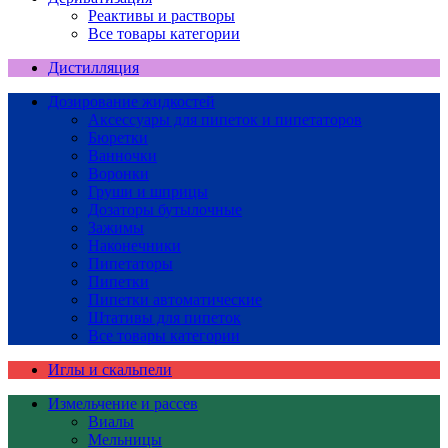
Реактивы и растворы
Все товары категории
Дистилляция
Дозирование жидкостей
Аксессуары для пипеток и пипетаторов
Бюретки
Ванночки
Воронки
Груши и шприцы
Дозаторы бутылочные
Зажимы
Наконечники
Пипетаторы
Пипетки
Пипетки автоматические
Штативы для пипеток
Все товары категории
Иглы и скальпели
Измельчение и рассев
Виалы
Мельницы