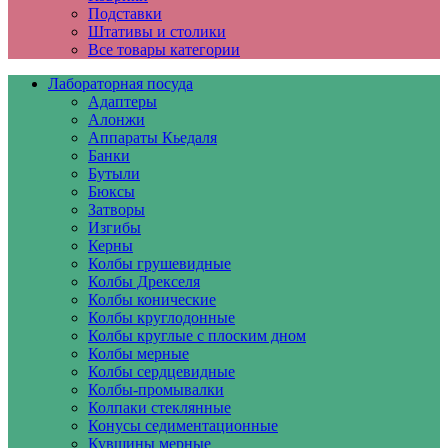
Подставки
Штативы и столики
Все товары категории
Лабораторная посуда
Адаптеры
Алонжи
Аппараты Кьедаля
Банки
Бутыли
Бюксы
Затворы
Изгибы
Керны
Колбы грушевидные
Колбы Дрекселя
Колбы конические
Колбы круглодонные
Колбы круглые с плоским дном
Колбы мерные
Колбы сердцевидные
Колбы-промывалки
Колпаки стеклянные
Конусы седиментационные
Кувшины мерные