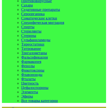
Противовирусные
Сахара
Седативные препараты
Сероорганика
Соматические клетки
Специфическая миграция
Спирты
Стерилянты
Стерины
Сульфаниламиды
Тиреостатики
Титрование
Тригалометаны
Фальсификация
Фармакопея
Фенолы
Фикотоксины
Флавоноиды
Фталаты
Цветность
Цефалоспорины
Элементы
Эфиры
Все товары категории