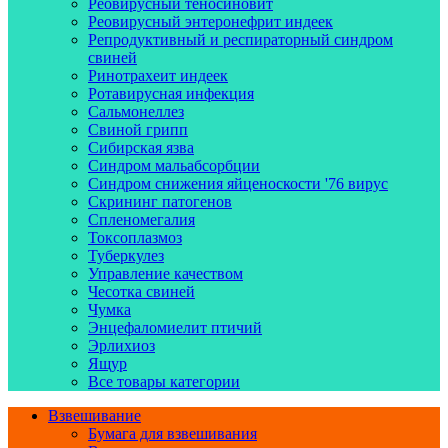
Реовирусный теносиновит
Реовирусный энтеронефрит индеек
Репродуктивный и респираторный синдром
свиней
Ринотрахеит индеек
Ротавирусная инфекция
Сальмонеллез
Свиной грипп
Сибирская язва
Синдром мальабсорбции
Синдром снижения яйценоскости '76 вирус
Скрининг патогенов
Спленомегалия
Токсоплазмоз
Туберкулез
Управление качеством
Чесотка свиней
Чумка
Энцефаломиелит птичий
Эрлихиоз
Ящур
Все товары категории
Взвешивание
Бумага для взвешивания