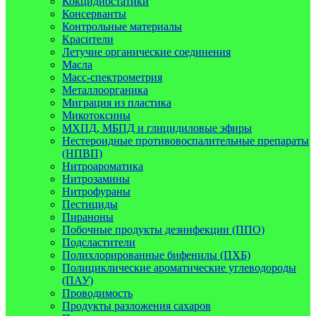
Кокцидиостатики
Консерванты
Контрольные материалы
Красители
Летучие органические соединения
Масла
Масс-спектрометрия
Металлоорганика
Миграция из пластика
Микотоксины
МХПД, МБПД и глицидиловые эфиры
Нестероидные противовоспалительные препараты
(НПВП)
Нитроароматика
Нитрозамины
Нитрофураны
Пестициды
Пираноны
Побочные продукты дезинфекции (ППО)
Подсластители
Полихлорированные бифенилы (ПХБ)
Полициклические ароматические углеводороды
(ПАУ)
Проводимость
Продукты разложения сахаров