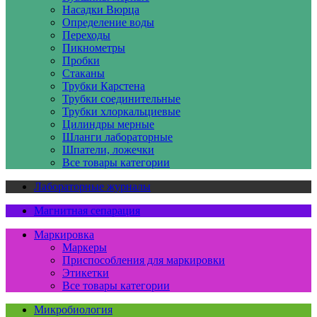
Насадки Вюрца
Определение воды
Переходы
Пикнометры
Пробки
Стаканы
Трубки Карстена
Трубки соединительные
Трубки хлоркальциевые
Цилиндры мерные
Шланги лабораторные
Шпатели, ложечки
Все товары категории
Лабораторные журналы
Магнитная сепарация
Маркировка
Маркеры
Приспособления для маркировки
Этикетки
Все товары категории
Микробиология