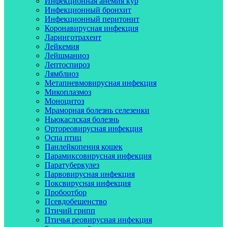
Инфекционная анемия кур
Инфекционный бронхит
Инфекционный перитонит
Коронавирусная инфекция
Ларинготрахеит
Лейкемия
Лейшманиоз
Лептоспироз
Лямблиоз
Метапневмовирусная инфекция
Микоплазмоз
Моноцитоз
Мраморная болезнь селезенки
Ньюкаслская болезнь
Ортореовирусная инфекция
Оспа птиц
Панлейкопения кошек
Парамиксовирусная инфекция
Паратуберкулез
Парвовирусная инфекция
Поксвирусная инфекция
Пробоотбор
Псевдобешенство
Птичий грипп
Птичья реовирусная инфекция