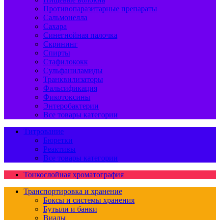
Противопаразитарные препараты
Сальмонелла
Сахара
Синегнойная палочка
Скрининг
Спирты
Стафилококк
Сульфаниламиды
Транквилизаторы
Фальсификация
Фикотоксины
Энтеробактерии
Все товары категории
Титрование
Бюретки
Реактивы
Все товары категории
Тонкослойная хроматография
Транспортировка и хранение
Боксы и системы хранения
Бутыли и банки
Виалы