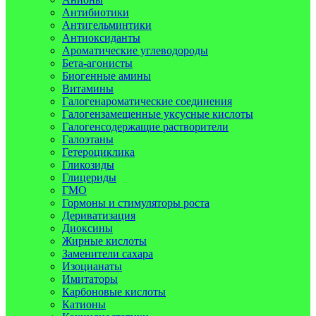
Антибиотики
Антигельминтики
Антиоксиданты
Ароматические углеводороды
Бета-агонисты
Биогенные амины
Витамины
Галогенароматические соединения
Галогензамещенные уксусные кислоты
Галогенсодержащие растворители
Галоэтаны
Гетероциклика
Гликозиды
Глицериды
ГМО
Гормоны и стимуляторы роста
Дериватизация
Диоксины
Жирные кислоты
Заменители сахара
Изоцианаты
Имитаторы
Карбоновые кислоты
Катионы