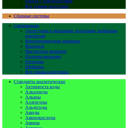
Работа с поверхностями
Все товары категории
Сборные системы
Смешивание
Аксессуары к мешалкам, ротаторам, шейкерам,
вортексам
Верхнеприводные мешалки
Вортексы
Магнитные мешалки
Палочки-мешалки
Ротаторы
Шейкеры
Все товары категории
Стандарты аналитические
Активность воды
Алкалоиды
Алканы
Аллергены
Альдегиды
Амиды
Аминокислоты
Амины
Анионы