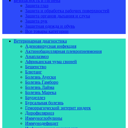
Безопасность и гигиена
Защита глаз
Защита и обработка рабочих поверхностей
Защита органов дыхания и слуха
Защита рук
Защитная одежда и обувь
Все товары категории
Ветеринарная диагностика
Аденовирусная инфекция
Актинобациллярная плевропневмония
Анаплазмоз
Африканская чума свиней
Бешенство
Блютанг
Болезнь Ауески
Болезнь Гамборо
Болезнь Лайма
Болезнь Марека
Бруцеллез
Бурсальная болезнь
Геморрагический энтерит индеек
Дирофиляриоз
Иммуноглобулины
Иммунодефицит