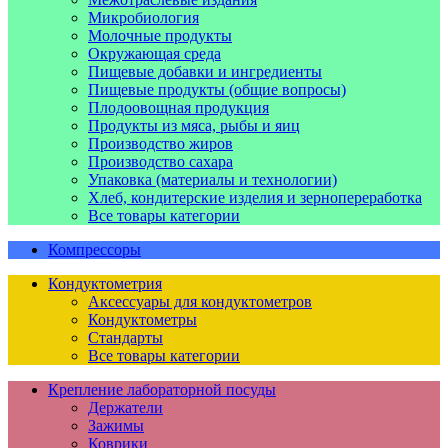
Микробиология
Молочные продукты
Окружающая среда
Пищевые добавки и ингредиенты
Пищевые продукты (общие вопросы)
Плодоовощная продукция
Продукты из мяса, рыбы и яиц
Производство жиров
Производство сахара
Упаковка (материалы и технологии)
Хлеб, кондитерские изделия и зернопереработка
Все товары категории
Компрессоры
Кондуктометрия
Аксессуары для кондуктометров
Кондуктометры
Стандарты
Все товары категории
Крепление лабораторной посуды
Держатели
Зажимы
Коврики