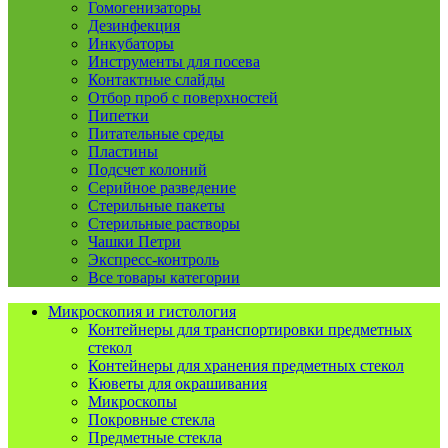
Гомогенизаторы
Дезинфекция
Инкубаторы
Инструменты для посева
Контактные слайды
Отбор проб с поверхностей
Пипетки
Питательные среды
Пластины
Подсчет колоний
Серийное разведение
Стерильные пакеты
Стерильные растворы
Чашки Петри
Экспресс-контроль
Все товары категории
Микроскопия и гистология
Контейнеры для транспортировки предметных
стекол
Контейнеры для хранения предметных стекол
Кюветы для окрашивания
Микроскопы
Покровные стекла
Предметные стекла