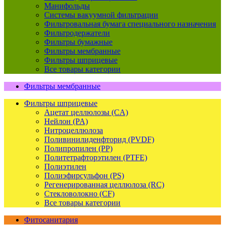
Манифольды
Системы вакуумной фильтрации
Фильтровальная бумага специального назначения
Фильтродержатели
Фильтры бумажные
Фильтры мембранные
Фильтры шприцевые
Все товары категории
Фильтры мембранные
Фильтры шприцевые
Ацетат целлюлозы (CA)
Нейлон (PA)
Нитроцеллюлоза
Поливинилиденфторид (PVDF)
Полипропилен (PP)
Политетрафторэтилен (PTFE)
Полиэтилен
Полиэфирсульфон (PS)
Регенерированная целлюлоза (RC)
Стекловолокно (CF)
Все товары категории
Фитосанитария