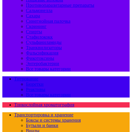
Противопаразитарные препараты
Сальмонелла
Сахара
Синегнойная палочка
Скрининг
Спирты
Стафилококк
Сульфаниламиды
Транквилизаторы
Фальсификация
Фикотоксины
Энтеробактерии
Все товары категории
Титрование
Бюретки
Реактивы
Все товары категории
Тонкослойная хроматография
Транспортировка и хранение
Боксы и системы хранения
Бутыли и банки
Виалы