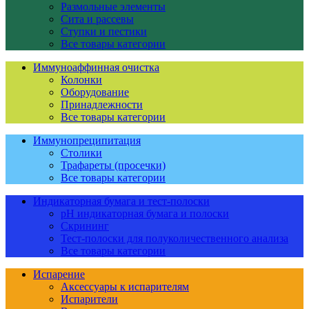
Размольные элементы
Сита и рассевы
Ступки и пестики
Все товары категории
Иммуноаффинная очистка
Колонки
Оборудование
Принадлежности
Все товары категории
Иммунопреципитация
Столики
Трафареты (просечки)
Все товары категории
Индикаторная бумага и тест-полоски
pH индикаторная бумага и полоски
Скрининг
Тест-полоски для полуколичественного анализа
Все товары категории
Испарение
Аксессуары к испарителям
Испарители