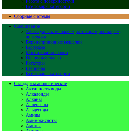
Работа с поверхностями
Все товары категории
Сборные системы
Смешивание
Аксессуары к мешалкам, ротаторам, шейкерам,
вортексам
Верхнеприводные мешалки
Вортексы
Магнитные мешалки
Палочки-мешалки
Ротаторы
Шейкеры
Все товары категории
Стандарты аналитические
Активность воды
Алкалоиды
Алканы
Аллергены
Альдегиды
Амиды
Аминокислоты
Амины
Анионы