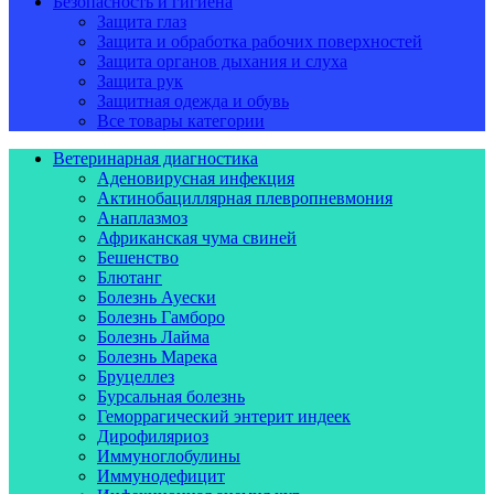
Безопасность и гигиена
Защита глаз
Защита и обработка рабочих поверхностей
Защита органов дыхания и слуха
Защита рук
Защитная одежда и обувь
Все товары категории
Ветеринарная диагностика
Аденовирусная инфекция
Актинобациллярная плевропневмония
Анаплазмоз
Африканская чума свиней
Бешенство
Блютанг
Болезнь Ауески
Болезнь Гамборо
Болезнь Лайма
Болезнь Марека
Бруцеллез
Бурсальная болезнь
Геморрагический энтерит индеек
Дирофиляриоз
Иммуноглобулины
Иммунодефицит