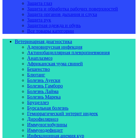
Защита глаз
Защита и обработка рабочих поверхностей
Защита органов дыхания и слуха
Защита рук
Защитная одежда и обувь
Все товары категории
Ветеринарная диагностика
Аденовирусная инфекция
Актинобациллярная плевропневмония
Анаплазмоз
Африканская чума свиней
Бешенство
Блютанг
Болезнь Ауески
Болезнь Гамборо
Болезнь Лайма
Болезнь Марека
Бруцеллез
Бурсальная болезнь
Геморрагический энтерит индеек
Дирофиляриоз
Иммуноглобулины
Иммунодефицит
Инфекционная анемия кур