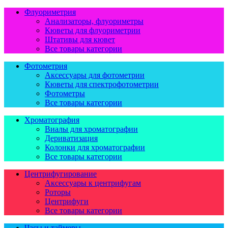
Флуориметрия
Анализаторы, флуориметры
Кюветы для флуориметрии
Штативы для кювет
Все товары категории
Фотометрия
Аксессуары для фотометрии
Кюветы для спектрофотометрии
Фотометры
Все товары категории
Хроматография
Виалы для хроматографии
Дериватизация
Колонки для хроматографии
Все товары категории
Центрифугирование
Аксессуары к центрифугам
Роторы
Центрифуги
Все товары категории
Часы и таймеры