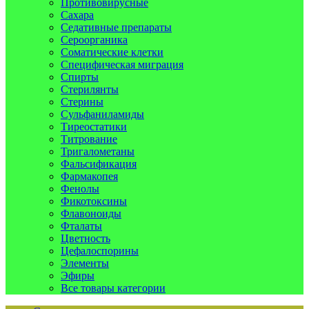
Противовирусные
Сахара
Седативные препараты
Сероорганика
Соматические клетки
Специфическая миграция
Спирты
Стерилянты
Стерины
Сульфаниламиды
Тиреостатики
Титрование
Тригалометаны
Фальсификация
Фармакопея
Фенолы
Фикотоксины
Флавоноиды
Фталаты
Цветность
Цефалоспорины
Элементы
Эфиры
Все товары категории