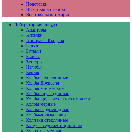
Подставки
Штативы и столики
Все товары категории
Лабораторная посуда
Адаптеры
Алонжи
Аппараты Кьедаля
Банки
Бутыли
Бюксы
Затворы
Изгибы
Керны
Колбы грушевидные
Колбы Дрекселя
Колбы конические
Колбы круглодонные
Колбы круглые с плоским дном
Колбы мерные
Колбы сердцевидные
Колбы-промывалки
Колпаки стеклянные
Конусы седиментационные
Кувшины мерные