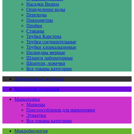
Насадки Вюрца
Определение воды
Переходы
Пикнометры
Пробки
Стаканы
Трубки Карстена
Трубки соединительные
Трубки хлоркальциевые
Цилиндры мерные
Шланги лабораторные
Шпатели, ложечки
Все товары категории
Лабораторные журналы
Магнитная сепарация
Маркировка
Маркеры
Приспособления для маркировки
Этикетки
Все товары категории
Микробиология