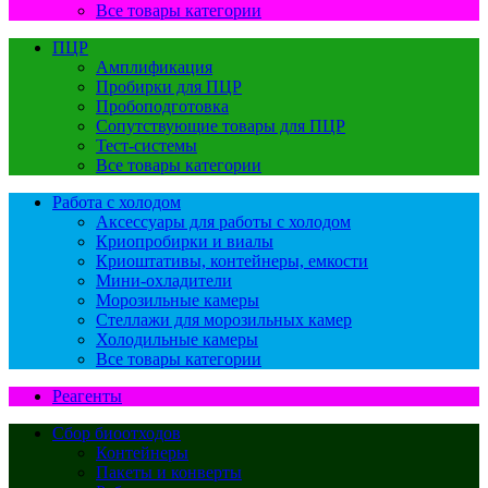
Все товары категории
ПЦР
Амплификация
Пробирки для ПЦР
Пробоподготовка
Сопутствующие товары для ПЦР
Тест-системы
Все товары категории
Работа с холодом
Аксессуары для работы с холодом
Криопробирки и виалы
Криоштативы, контейнеры, емкости
Мини-охладители
Морозильные камеры
Стеллажи для морозильных камер
Холодильные камеры
Все товары категории
Реагенты
Сбор биоотходов
Контейнеры
Пакеты и конверты