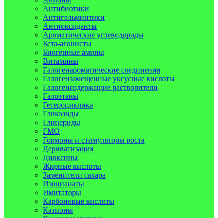
Антибиотики
Антигельминтики
Антиоксиданты
Ароматические углеводороды
Бета-агонисты
Биогенные амины
Витамины
Галогенароматические соединения
Галогензамещенные уксусные кислоты
Галогенсодержащие растворители
Галоэтаны
Гетероциклика
Гликозиды
Глицериды
ГМО
Гормоны и стимуляторы роста
Дериватизация
Диоксины
Жирные кислоты
Заменители сахара
Изоцианаты
Имитаторы
Карбоновые кислоты
Катионы