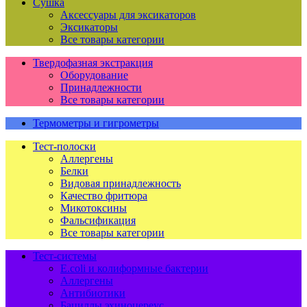
Сушка
Аксессуары для эксикаторов
Эксикаторы
Все товары категории
Твердофазная экстракция
Оборудование
Принадлежности
Все товары категории
Термометры и гигрометры
Тест-полоски
Аллергены
Белки
Видовая принадлежность
Качество фритюра
Микотоксины
Фальсификация
Все товары категории
Тест-системы
E.coli и колиформные бактерии
Аллергены
Антибиотики
Бациллы эхиноцереус