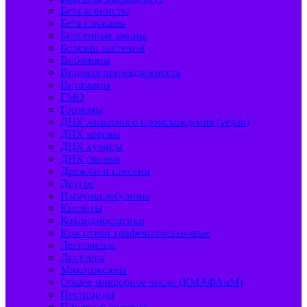
Бета-агонисты
Бета-глюканы
Биогенные амины
Болезни растений
Вибрионы
Видовая принадлежность
Витамины
ГМО
Гормоны
ДНК животного происхождения (vegan)
ДНК коровы
ДНК курицы
ДНК свиньи
Дрожжи и плесени
Другое
Иммуноглобулины
Кислоты
Кокцидиостатики
Красители трифенилметановые
Легионелла
Листерия
Микотоксины
Общее микробное число (КМАФАнМ)
Пестициды
Пищевые волокна