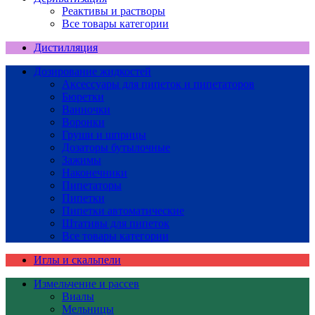
Реактивы и растворы
Все товары категории
Дистилляция
Дозирование жидкостей
Аксессуары для пипеток и пипетаторов
Бюретки
Ванночки
Воронки
Груши и шприцы
Дозаторы бутылочные
Зажимы
Наконечники
Пипетаторы
Пипетки
Пипетки автоматические
Штативы для пипеток
Все товары категории
Иглы и скальпели
Измельчение и рассев
Виалы
Мельницы