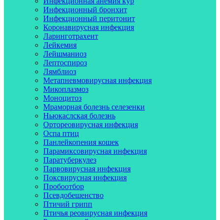
Инфекционная анемия кур
Инфекционный бронхит
Инфекционный перитонит
Коронавирусная инфекция
Ларинготрахеит
Лейкемия
Лейшманиоз
Лептоспироз
Лямблиоз
Метапневмовирусная инфекция
Микоплазмоз
Моноцитоз
Мраморная болезнь селезенки
Ньюкаслская болезнь
Ортореовирусная инфекция
Оспа птиц
Панлейкопения кошек
Парамиксовирусная инфекция
Паратуберкулез
Парвовирусная инфекция
Поксвирусная инфекция
Пробоотбор
Псевдобешенство
Птичий грипп
Птичья реовирусная инфекция