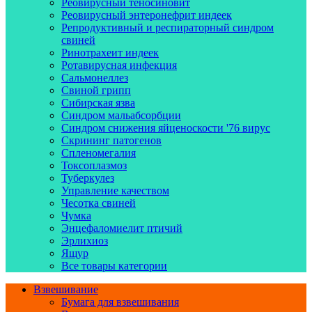
Реовирусный теносиновит
Реовирусный энтеронефрит индеек
Репродуктивный и респираторный синдром
свиней
Ринотрахеит индеек
Ротавирусная инфекция
Сальмонеллез
Свиной грипп
Сибирская язва
Синдром мальабсорбции
Синдром снижения яйценоскости '76 вирус
Скрининг патогенов
Спленомегалия
Токсоплазмоз
Туберкулез
Управление качеством
Чесотка свиней
Чумка
Энцефаломиелит птичий
Эрлихиоз
Ящур
Все товары категории
Взвешивание
Бумага для взвешивания