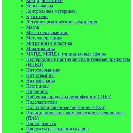
Кокцидиостатики
Консерванты
Контрольные материалы
Красители
Летучие органические соединения
Масла
Масс-спектрометрия
Металлоорганика
Миграция из пластика
Микотоксины
МХПД, МБПД и глицидиловые эфиры
Нестероидные противовоспалительные препараты
(НПВП)
Нитроароматика
Нитрозамины
Нитрофураны
Пестициды
Пираноны
Побочные продукты дезинфекции (ППО)
Подсластители
Полихлорированные бифенилы (ПХБ)
Полициклические ароматические углеводороды
(ПАУ)
Проводимость
Продукты разложения сахаров