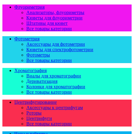
Флуориметрия
Анализаторы, флуориметры
Кюветы для флуориметрии
Штативы для кювет
Все товары категории
Фотометрия
Аксессуары для фотометрии
Кюветы для спектрофотометрии
Фотометры
Все товары категории
Хроматография
Виалы для хроматографии
Дериватизация
Колонки для хроматографии
Все товары категории
Центрифугирование
Аксессуары к центрифугам
Роторы
Центрифуги
Все товары категории
Часы и таймеры