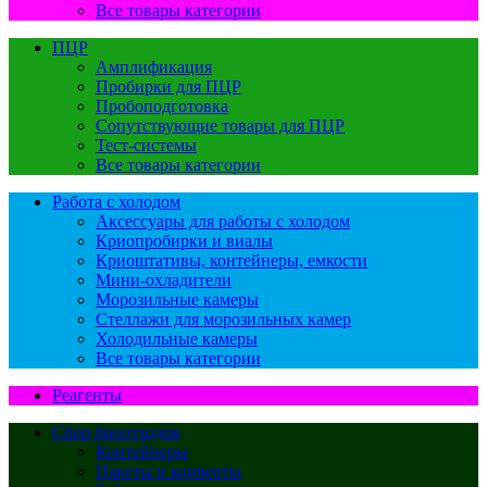
Все товары категории
ПЦР
Амплификация
Пробирки для ПЦР
Пробоподготовка
Сопутствующие товары для ПЦР
Тест-системы
Все товары категории
Работа с холодом
Аксессуары для работы с холодом
Криопробирки и виалы
Криоштативы, контейнеры, емкости
Мини-охладители
Морозильные камеры
Стеллажи для морозильных камер
Холодильные камеры
Все товары категории
Реагенты
Сбор биоотходов
Контейнеры
Пакеты и конверты