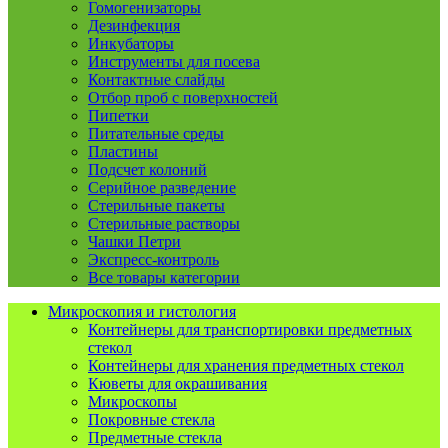
Гомогенизаторы
Дезинфекция
Инкубаторы
Инструменты для посева
Контактные слайды
Отбор проб с поверхностей
Пипетки
Питательные среды
Пластины
Подсчет колоний
Серийное разведение
Стерильные пакеты
Стерильные растворы
Чашки Петри
Экспресс-контроль
Все товары категории
Микроскопия и гистология
Контейнеры для транспортировки предметных
стекол
Контейнеры для хранения предметных стекол
Кюветы для окрашивания
Микроскопы
Покровные стекла
Предметные стекла