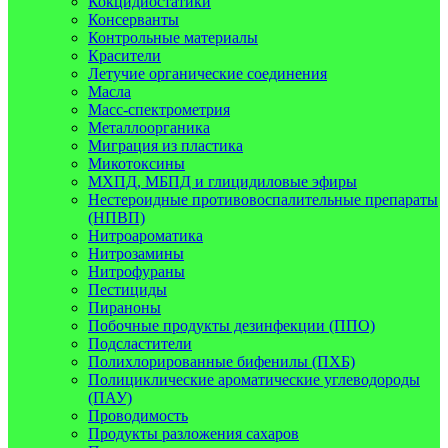
Кокцидиостатики
Консерванты
Контрольные материалы
Красители
Летучие органические соединения
Масла
Масс-спектрометрия
Металлоорганика
Миграция из пластика
Микотоксины
МХПД, МБПД и глицидиловые эфиры
Нестероидные противовоспалительные препараты
(НПВП)
Нитроароматика
Нитрозамины
Нитрофураны
Пестициды
Пираноны
Побочные продукты дезинфекции (ППО)
Подсластители
Полихлорированные бифенилы (ПХБ)
Полициклические ароматические углеводороды
(ПАУ)
Проводимость
Продукты разложения сахаров