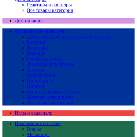
Реактивы и растворы
Все товары категории
Дистилляция
Дозирование жидкостей
Аксессуары для пипеток и пипетаторов
Бюретки
Ванночки
Воронки
Груши и шприцы
Дозаторы бутылочные
Зажимы
Наконечники
Пипетаторы
Пипетки
Пипетки автоматические
Штативы для пипеток
Все товары категории
Иглы и скальпели
Измельчение и рассев
Виалы
Мельницы