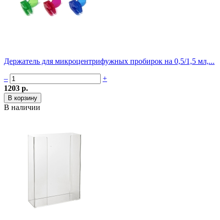
Держатель для микроцентрифужных пробирок на 0,5/1,5 мл,...
–
+
1203 р.
В наличии