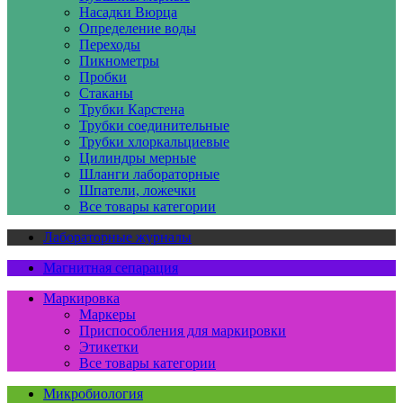
Насадки Вюрца
Определение воды
Переходы
Пикнометры
Пробки
Стаканы
Трубки Карстена
Трубки соединительные
Трубки хлоркальциевые
Цилиндры мерные
Шланги лабораторные
Шпатели, ложечки
Все товары категории
Лабораторные журналы
Магнитная сепарация
Маркировка
Маркеры
Приспособления для маркировки
Этикетки
Все товары категории
Микробиология