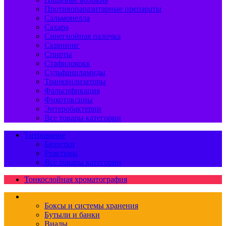
Противопаразитарные препараты
Сальмонелла
Сахара
Синегнойная палочка
Скрининг
Спирты
Стафилококк
Сульфаниламиды
Транквилизаторы
Фальсификация
Фикотоксины
Энтеробактерии
Все товары категории
Титрование
Бюретки
Реактивы
Все товары категории
Тонкослойная хроматография
Транспортировка и хранение
Боксы и системы хранения
Бутыли и банки
Виалы