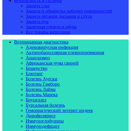
Безопасность и гигиена
Защита глаз
Защита и обработка рабочих поверхностей
Защита органов дыхания и слуха
Защита рук
Защитная одежда и обувь
Все товары категории
Ветеринарная диагностика
Аденовирусная инфекция
Актинобациллярная плевропневмония
Анаплазмоз
Африканская чума свиней
Бешенство
Блютанг
Болезнь Ауески
Болезнь Гамборо
Болезнь Лайма
Болезнь Марека
Бруцеллез
Бурсальная болезнь
Геморрагический энтерит индеек
Дирофиляриоз
Иммуноглобулины
Иммунодефицит