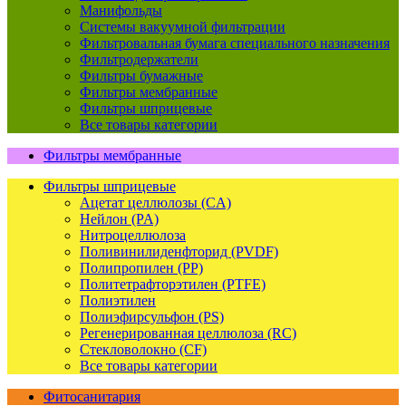
Манифольды
Системы вакуумной фильтрации
Фильтровальная бумага специального назначения
Фильтродержатели
Фильтры бумажные
Фильтры мембранные
Фильтры шприцевые
Все товары категории
Фильтры мембранные
Фильтры шприцевые
Ацетат целлюлозы (CA)
Нейлон (PA)
Нитроцеллюлоза
Поливинилиденфторид (PVDF)
Полипропилен (PP)
Политетрафторэтилен (PTFE)
Полиэтилен
Полиэфирсульфон (PS)
Регенерированная целлюлоза (RC)
Стекловолокно (CF)
Все товары категории
Фитосанитария