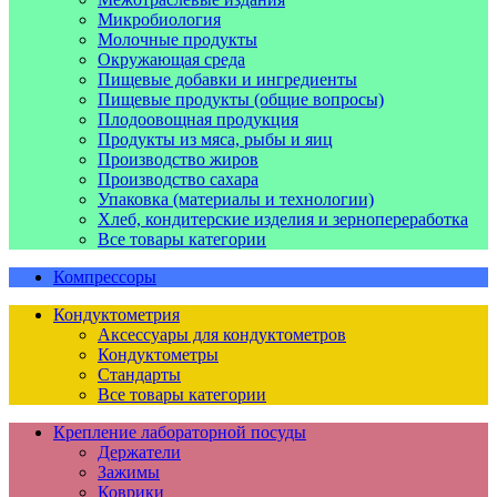
Микробиология
Молочные продукты
Окружающая среда
Пищевые добавки и ингредиенты
Пищевые продукты (общие вопросы)
Плодоовощная продукция
Продукты из мяса, рыбы и яиц
Производство жиров
Производство сахара
Упаковка (материалы и технологии)
Хлеб, кондитерские изделия и зернопереработка
Все товары категории
Компрессоры
Кондуктометрия
Аксессуары для кондуктометров
Кондуктометры
Стандарты
Все товары категории
Крепление лабораторной посуды
Держатели
Зажимы
Коврики