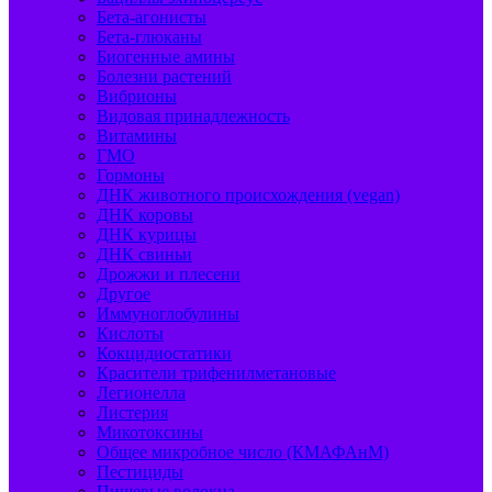
Бета-агонисты
Бета-глюканы
Биогенные амины
Болезни растений
Вибрионы
Видовая принадлежность
Витамины
ГМО
Гормоны
ДНК животного происхождения (vegan)
ДНК коровы
ДНК курицы
ДНК свиньи
Дрожжи и плесени
Другое
Иммуноглобулины
Кислоты
Кокцидиостатики
Красители трифенилметановые
Легионелла
Листерия
Микотоксины
Общее микробное число (КМАФАнМ)
Пестициды
Пищевые волокна