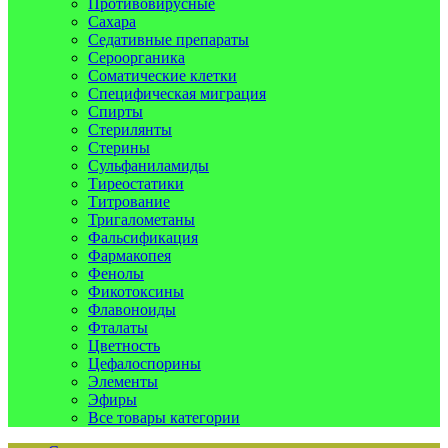
Противовирусные
Сахара
Седативные препараты
Сероорганика
Соматические клетки
Специфическая миграция
Спирты
Стерилянты
Стерины
Сульфаниламиды
Тиреостатики
Титрование
Тригалометаны
Фальсификация
Фармакопея
Фенолы
Фикотоксины
Флавоноиды
Фталаты
Цветность
Цефалоспорины
Элементы
Эфиры
Все товары категории