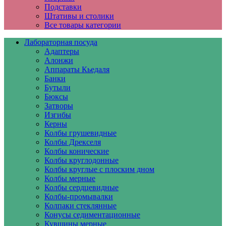
Подставки
Штативы и столики
Все товары категории
Лабораторная посуда
Адаптеры
Алонжи
Аппараты Кьедаля
Банки
Бутыли
Бюксы
Затворы
Изгибы
Керны
Колбы грушевидные
Колбы Дрекселя
Колбы конические
Колбы круглодонные
Колбы круглые с плоским дном
Колбы мерные
Колбы сердцевидные
Колбы-промывалки
Колпаки стеклянные
Конусы седиментационные
Кувшины мерные