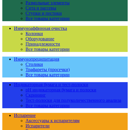
Размольные элементы
Сита и рассевы
Ступки и пестики
Все товары категории
Иммуноаффинная очистка
Колонки
Оборудование
Принадлежности
Все товары категории
Иммунопреципитация
Столики
Трафареты (просечки)
Все товары категории
Индикаторная бумага и тест-полоски
pH индикаторная бумага и полоски
Скрининг
Тест-полоски для полуколичественного анализа
Все товары категории
Испарение
Аксессуары к испарителям
Испарители