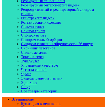
Реовирусный теносиновит
Реовирусный энтеронефрит индеек
Репродуктивный и респираторный синдром
свиней
Ринотрахеит индеек
Ротавирусная инфекция
Сальмонеллез
Свиной грипп
Сибирская язва
Синдром мальабсорбции
Синдром снижения яйценоскости '76 вирус
Скрининг патогенов
Спленомегалия
Токсоплазмоз
Туберкулез
Управление качеством
Чесотка свиней
Чумка
Энцефаломиелит птичий
Эрлихиоз
Ящур
Все товары категории
Взвешивание
Бумага для взвешивания