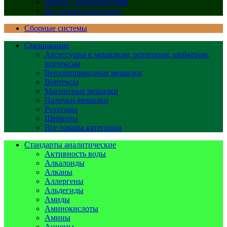
Работа с поверхностями
Все товары категории
Сборные системы
Смешивание
Аксессуары к мешалкам, ротаторам, шейкерам,
вортексам
Верхнеприводные мешалки
Вортексы
Магнитные мешалки
Палочки-мешалки
Ротаторы
Шейкеры
Все товары категории
Стандарты аналитические
Активность воды
Алкалоиды
Алканы
Аллергены
Альдегиды
Амиды
Аминокислоты
Амины
Анионы