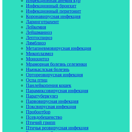
Инфекционная анемия кур
Инфекционный бронхит
Инфекционный перитонит
Коронавирусная инфекция
Ларинготрахеит
Лейкемия
Лейшманиоз
Лептоспироз
Лямблиоз
Метапневмовирусная инфекция
Микоплазмоз
Моноцитоз
Мраморная болезнь селезенки
Ньюкаслская болезнь
Ортореовирусная инфекция
Оспа птиц
Панлейкопения кошек
Парамиксовирусная инфекция
Паратуберкулез
Парвовирусная инфекция
Поксвирусная инфекция
Пробоотбор
Псевдобешенство
Птичий грипп
Птичья реовирусная инфекция