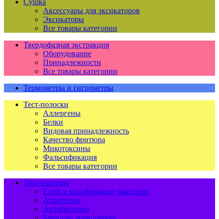
Сушка
Аксессуары для эксикаторов
Эксикаторы
Все товары категории
Твердофазная экстракция
Оборудование
Принадлежности
Все товары категории
Термометры и гигрометры
Тест-полоски
Аллергены
Белки
Видовая принадлежность
Качество фритюра
Микотоксины
Фальсификация
Все товары категории
Тест-системы
E.coli и колиформные бактерии
Аллергены
Антибиотики
Бациллы эхиноцереус