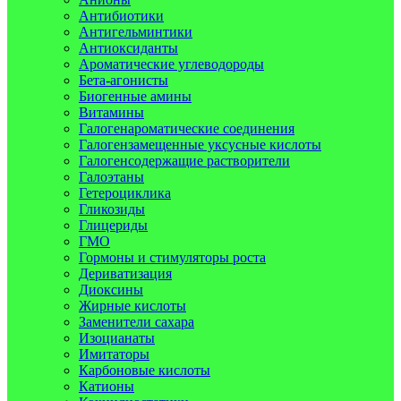
Антибиотики
Антигельминтики
Антиоксиданты
Ароматические углеводороды
Бета-агонисты
Биогенные амины
Витамины
Галогенароматические соединения
Галогензамещенные уксусные кислоты
Галогенсодержащие растворители
Галоэтаны
Гетероциклика
Гликозиды
Глицериды
ГМО
Гормоны и стимуляторы роста
Дериватизация
Диоксины
Жирные кислоты
Заменители сахара
Изоцианаты
Имитаторы
Карбоновые кислоты
Катионы