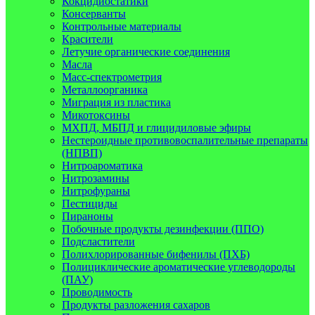
Кокцидиостатики
Консерванты
Контрольные материалы
Красители
Летучие органические соединения
Масла
Масс-спектрометрия
Металлоорганика
Миграция из пластика
Микотоксины
МХПД, МБПД и глицидиловые эфиры
Нестероидные противовоспалительные препараты
(НПВП)
Нитроароматика
Нитрозамины
Нитрофураны
Пестициды
Пираноны
Побочные продукты дезинфекции (ППО)
Подсластители
Полихлорированные бифенилы (ПХБ)
Полициклические ароматические углеводороды
(ПАУ)
Проводимость
Продукты разложения сахаров