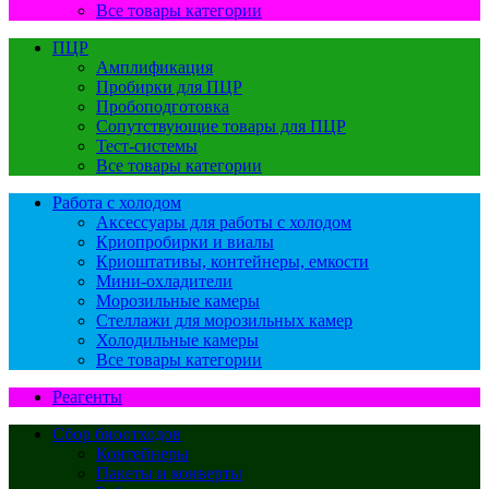
Все товары категории
ПЦР
Амплификация
Пробирки для ПЦР
Пробоподготовка
Сопутствующие товары для ПЦР
Тест-системы
Все товары категории
Работа с холодом
Аксессуары для работы с холодом
Криопробирки и виалы
Криоштативы, контейнеры, емкости
Мини-охладители
Морозильные камеры
Стеллажи для морозильных камер
Холодильные камеры
Все товары категории
Реагенты
Сбор биоотходов
Контейнеры
Пакеты и конверты