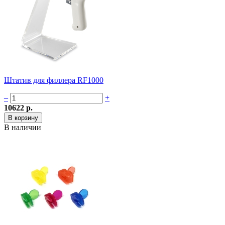
Штатив для филлера RF1000
–
+
10622 р.
В наличии