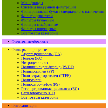
Манифольды
Системы вакуумной фильтрации
Фильтровальная бумага специального назначения
Фильтродержатели
Фильтры бумажные
Фильтры мембранные
Фильтры шприцевые
Все товары категории
Фильтры мембранные
Фильтры шприцевые
Ацетат целлюлозы (CA)
Нейлон (PA)
Нитроцеллюлоза
Поливинилиденфторид (PVDF)
Полипропилен (PP)
Политетрафторэтилен (PTFE)
Полиэтилен
Полиэфирсульфон (PS)
Регенерированная целлюлоза (RC)
Стекловолокно (CF)
Все товары категории
Фитосанитария