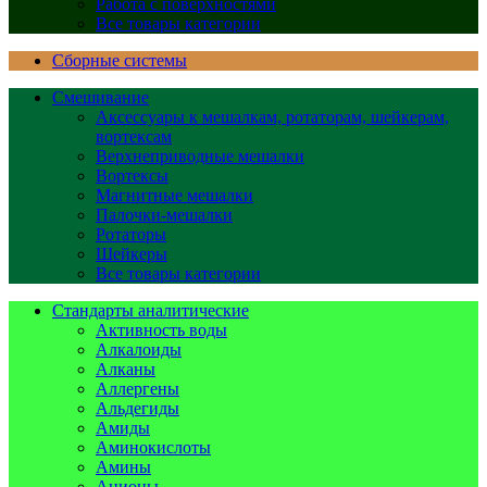
Работа с поверхностями
Все товары категории
Сборные системы
Смешивание
Аксессуары к мешалкам, ротаторам, шейкерам,
вортексам
Верхнеприводные мешалки
Вортексы
Магнитные мешалки
Палочки-мешалки
Ротаторы
Шейкеры
Все товары категории
Стандарты аналитические
Активность воды
Алкалоиды
Алканы
Аллергены
Альдегиды
Амиды
Аминокислоты
Амины
Анионы