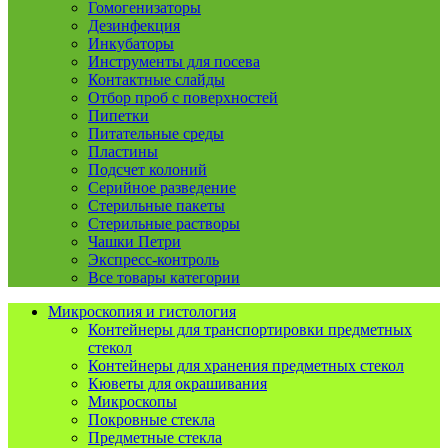
Гомогенизаторы
Дезинфекция
Инкубаторы
Инструменты для посева
Контактные слайды
Отбор проб с поверхностей
Пипетки
Питательные среды
Пластины
Подсчет колоний
Серийное разведение
Стерильные пакеты
Стерильные растворы
Чашки Петри
Экспресс-контроль
Все товары категории
Микроскопия и гистология
Контейнеры для транспортировки предметных
стекол
Контейнеры для хранения предметных стекол
Кюветы для окрашивания
Микроскопы
Покровные стекла
Предметные стекла