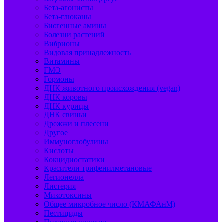
Бета-агонисты
Бета-глюканы
Биогенные амины
Болезни растений
Вибрионы
Видовая принадлежность
Витамины
ГМО
Гормоны
ДНК животного происхождения (vegan)
ДНК коровы
ДНК курицы
ДНК свиньи
Дрожжи и плесени
Другое
Иммуноглобулины
Кислоты
Кокцидиостатики
Красители трифенилметановые
Легионелла
Листерия
Микотоксины
Общее микробное число (КМАФАнМ)
Пестициды
Пищевые волокна