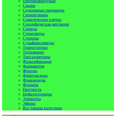
Противовирусные
Сахара
Седативные препараты
Сероорганика
Соматические клетки
Специфическая миграция
Спирты
Стерилянты
Стерины
Сульфаниламиды
Тиреостатики
Титрование
Тригалометаны
Фальсификация
Фармакопея
Фенолы
Фикотоксины
Флавоноиды
Фталаты
Цветность
Цефалоспорины
Элементы
Эфиры
Все товары категории