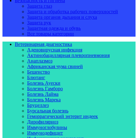
Безопасность и гигиена
Защита глаз
Защита и обработка рабочих поверхностей
Защита органов дыхания и слуха
Защита рук
Защитная одежда и обувь
Все товары категории
Ветеринарная диагностика
Аденовирусная инфекция
Актинобациллярная плевропневмония
Анаплазмоз
Африканская чума свиней
Бешенство
Блютанг
Болезнь Ауески
Болезнь Гамборо
Болезнь Лайма
Болезнь Марека
Бруцеллез
Бурсальная болезнь
Геморрагический энтерит индеек
Дирофиляриоз
Иммуноглобулины
Иммунодефицит