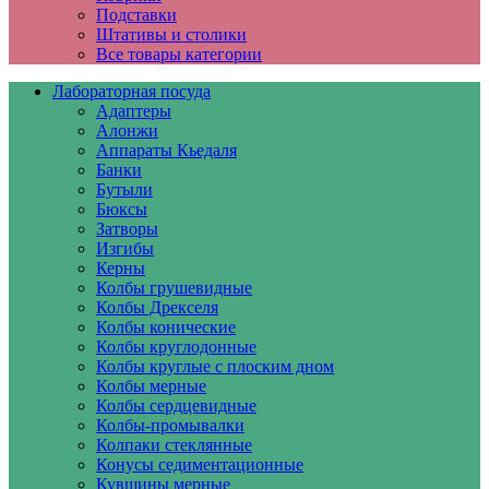
Подставки
Штативы и столики
Все товары категории
Лабораторная посуда
Адаптеры
Алонжи
Аппараты Кьедаля
Банки
Бутыли
Бюксы
Затворы
Изгибы
Керны
Колбы грушевидные
Колбы Дрекселя
Колбы конические
Колбы круглодонные
Колбы круглые с плоским дном
Колбы мерные
Колбы сердцевидные
Колбы-промывалки
Колпаки стеклянные
Конусы седиментационные
Кувшины мерные