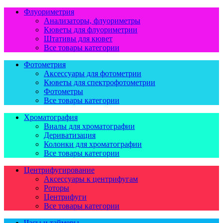
Флуориметрия
Анализаторы, флуориметры
Кюветы для флуориметрии
Штативы для кювет
Все товары категории
Фотометрия
Аксессуары для фотометрии
Кюветы для спектрофотометрии
Фотометры
Все товары категории
Хроматография
Виалы для хроматографии
Дериватизация
Колонки для хроматографии
Все товары категории
Центрифугирование
Аксессуары к центрифугам
Роторы
Центрифуги
Все товары категории
Часы и таймеры