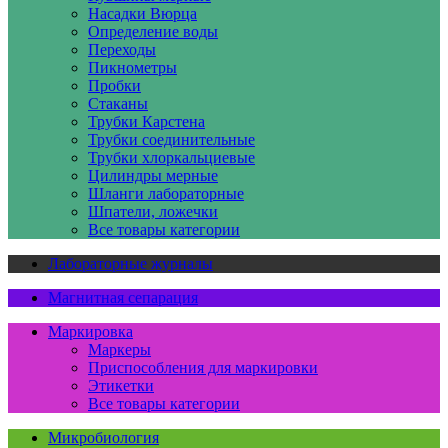
Насадки Вюрца
Определение воды
Переходы
Пикнометры
Пробки
Стаканы
Трубки Карстена
Трубки соединительные
Трубки хлоркальциевые
Цилиндры мерные
Шланги лабораторные
Шпатели, ложечки
Все товары категории
Лабораторные журналы
Магнитная сепарация
Маркировка
Маркеры
Приспособления для маркировки
Этикетки
Все товары категории
Микробиология