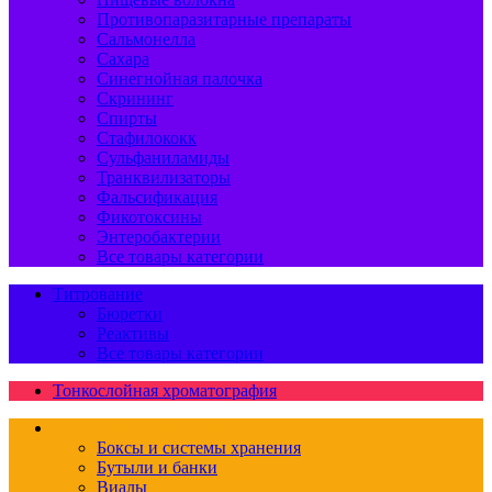
Противопаразитарные препараты
Сальмонелла
Сахара
Синегнойная палочка
Скрининг
Спирты
Стафилококк
Сульфаниламиды
Транквилизаторы
Фальсификация
Фикотоксины
Энтеробактерии
Все товары категории
Титрование
Бюретки
Реактивы
Все товары категории
Тонкослойная хроматография
Транспортировка и хранение
Боксы и системы хранения
Бутыли и банки
Виалы