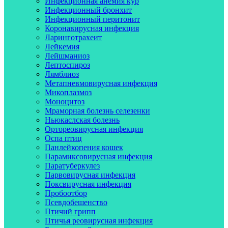
Инфекционная анемия кур
Инфекционный бронхит
Инфекционный перитонит
Коронавирусная инфекция
Ларинготрахеит
Лейкемия
Лейшманиоз
Лептоспироз
Лямблиоз
Метапневмовирусная инфекция
Микоплазмоз
Моноцитоз
Мраморная болезнь селезенки
Ньюкаслская болезнь
Ортореовирусная инфекция
Оспа птиц
Панлейкопения кошек
Парамиксовирусная инфекция
Паратуберкулез
Парвовирусная инфекция
Поксвирусная инфекция
Пробоотбор
Псевдобешенство
Птичий грипп
Птичья реовирусная инфекция