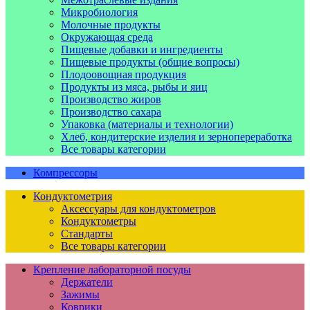
Микробиология
Молочные продукты
Окружающая среда
Пищевые добавки и ингредиенты
Пищевые продукты (общие вопросы)
Плодоовощная продукция
Продукты из мяса, рыбы и яиц
Производство жиров
Производство сахара
Упаковка (материалы и технологии)
Хлеб, кондитерские изделия и зернопереработка
Все товары категории
Компрессоры
Кондуктометрия
Аксессуары для кондуктометров
Кондуктометры
Стандарты
Все товары категории
Крепление лабораторной посуды
Держатели
Зажимы
Коврики