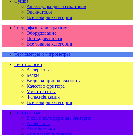
Сушка
Аксессуары для эксикаторов
Эксикаторы
Все товары категории
Твердофазная экстракция
Оборудование
Принадлежности
Все товары категории
Термометры и гигрометры
Тест-полоски
Аллергены
Белки
Видовая принадлежность
Качество фритюра
Микотоксины
Фальсификация
Все товары категории
Тест-системы
E.coli и колиформные бактерии
Аллергены
Антибиотики
Бациллы эхиноцереус