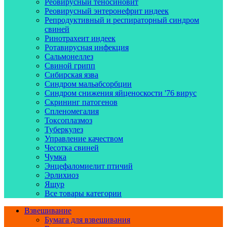
Реовирусный теносиновит
Реовирусный энтеронефрит индеек
Репродуктивный и респираторный синдром
свиней
Ринотрахеит индеек
Ротавирусная инфекция
Сальмонеллез
Свиной грипп
Сибирская язва
Синдром мальабсорбции
Синдром снижения яйценоскости '76 вирус
Скрининг патогенов
Спленомегалия
Токсоплазмоз
Туберкулез
Управление качеством
Чесотка свиней
Чумка
Энцефаломиелит птичий
Эрлихиоз
Ящур
Все товары категории
Взвешивание
Бумага для взвешивания