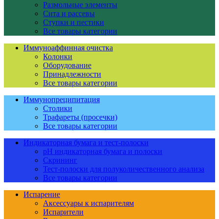
Размольные элементы
Сита и рассевы
Ступки и пестики
Все товары категории
Иммуноаффинная очистка
Колонки
Оборудование
Принадлежности
Все товары категории
Иммунопреципитация
Столики
Трафареты (просечки)
Все товары категории
Индикаторная бумага и тест-полоски
pH индикаторная бумага и полоски
Скрининг
Тест-полоски для полуколичественного анализа
Все товары категории
Испарение
Аксессуары к испарителям
Испарители