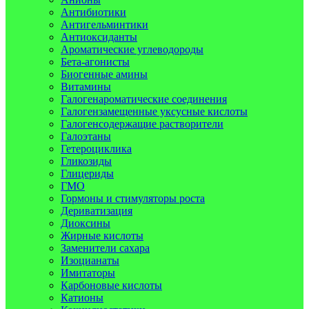
Антибиотики
Антигельминтики
Антиоксиданты
Ароматические углеводороды
Бета-агонисты
Биогенные амины
Витамины
Галогенароматические соединения
Галогензамещенные уксусные кислоты
Галогенсодержащие растворители
Галоэтаны
Гетероциклика
Гликозиды
Глицериды
ГМО
Гормоны и стимуляторы роста
Дериватизация
Диоксины
Жирные кислоты
Заменители сахара
Изоцианаты
Имитаторы
Карбоновые кислоты
Катионы