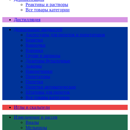
Реактивы и растворы
Все товары категории
Дистилляция
Дозирование жидкостей
Аксессуары для пипеток и пипетаторов
Бюретки
Ванночки
Воронки
Груши и шприцы
Дозаторы бутылочные
Зажимы
Наконечники
Пипетаторы
Пипетки
Пипетки автоматические
Штативы для пипеток
Все товары категории
Иглы и скальпели
Измельчение и рассев
Виалы
Мельницы