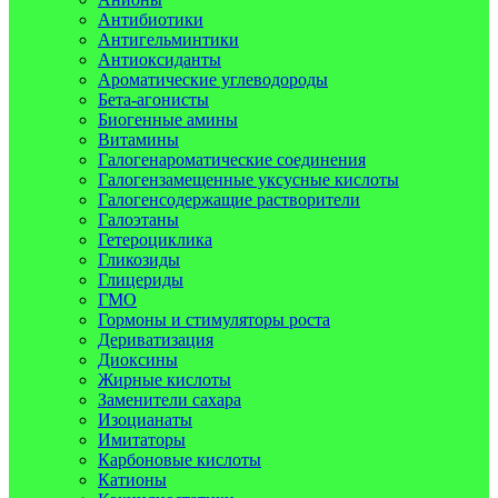
Антибиотики
Антигельминтики
Антиоксиданты
Ароматические углеводороды
Бета-агонисты
Биогенные амины
Витамины
Галогенароматические соединения
Галогензамещенные уксусные кислоты
Галогенсодержащие растворители
Галоэтаны
Гетероциклика
Гликозиды
Глицериды
ГМО
Гормоны и стимуляторы роста
Дериватизация
Диоксины
Жирные кислоты
Заменители сахара
Изоцианаты
Имитаторы
Карбоновые кислоты
Катионы