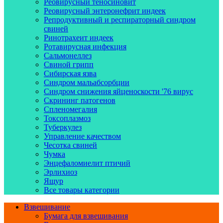
Реовирусный теносиновит
Реовирусный энтеронефрит индеек
Репродуктивный и респираторный синдром
свиней
Ринотрахеит индеек
Ротавирусная инфекция
Сальмонеллез
Свиной грипп
Сибирская язва
Синдром мальабсорбции
Синдром снижения яйценоскости '76 вирус
Скрининг патогенов
Спленомегалия
Токсоплазмоз
Туберкулез
Управление качеством
Чесотка свиней
Чумка
Энцефаломиелит птичий
Эрлихиоз
Ящур
Все товары категории
Взвешивание
Бумага для взвешивания