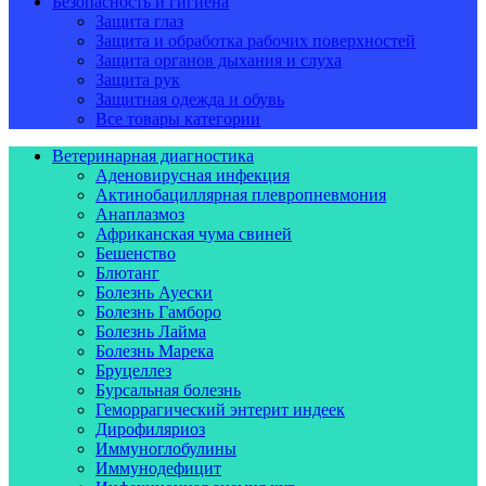
Безопасность и гигиена
Защита глаз
Защита и обработка рабочих поверхностей
Защита органов дыхания и слуха
Защита рук
Защитная одежда и обувь
Все товары категории
Ветеринарная диагностика
Аденовирусная инфекция
Актинобациллярная плевропневмония
Анаплазмоз
Африканская чума свиней
Бешенство
Блютанг
Болезнь Ауески
Болезнь Гамборо
Болезнь Лайма
Болезнь Марека
Бруцеллез
Бурсальная болезнь
Геморрагический энтерит индеек
Дирофиляриоз
Иммуноглобулины
Иммунодефицит