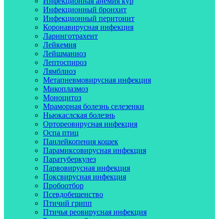
Инфекционная анемия кур
Инфекционный бронхит
Инфекционный перитонит
Коронавирусная инфекция
Ларинготрахеит
Лейкемия
Лейшманиоз
Лептоспироз
Лямблиоз
Метапневмовирусная инфекция
Микоплазмоз
Моноцитоз
Мраморная болезнь селезенки
Ньюкаслская болезнь
Ортореовирусная инфекция
Оспа птиц
Панлейкопения кошек
Парамиксовирусная инфекция
Паратуберкулез
Парвовирусная инфекция
Поксвирусная инфекция
Пробоотбор
Псевдобешенство
Птичий грипп
Птичья реовирусная инфекция