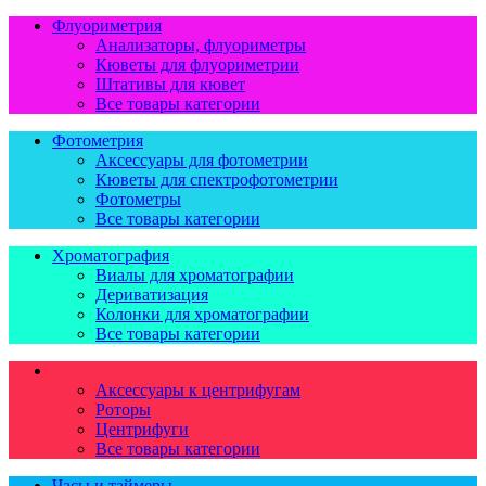
Флуориметрия
Анализаторы, флуориметры
Кюветы для флуориметрии
Штативы для кювет
Все товары категории
Фотометрия
Аксессуары для фотометрии
Кюветы для спектрофотометрии
Фотометры
Все товары категории
Хроматография
Виалы для хроматографии
Дериватизация
Колонки для хроматографии
Все товары категории
Центрифугирование
Аксессуары к центрифугам
Роторы
Центрифуги
Все товары категории
Часы и таймеры