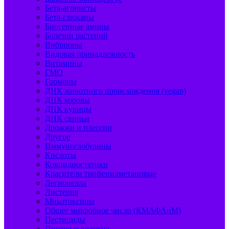
Бета-агонисты
Бета-глюканы
Биогенные амины
Болезни растений
Вибрионы
Видовая принадлежность
Витамины
ГМО
Гормоны
ДНК животного происхождения (vegan)
ДНК коровы
ДНК курицы
ДНК свиньи
Дрожжи и плесени
Другое
Иммуноглобулины
Кислоты
Кокцидиостатики
Красители трифенилметановые
Легионелла
Листерия
Микотоксины
Общее микробное число (КМАФАнМ)
Пестициды
Пищевые волокна