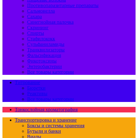
Противопаразитарные препараты
Сальмонелла
Сахара
Синегнойная палочка
Скрининг
Спирты
Стафилококк
Сульфаниламиды
Транквилизаторы
Фальсификация
Фикотоксины
Энтеробактерии
Все товары категории
Титрование
Бюретки
Реактивы
Все товары категории
Тонкослойная хроматография
Транспортировка и хранение
Боксы и системы хранения
Бутыли и банки
Виалы