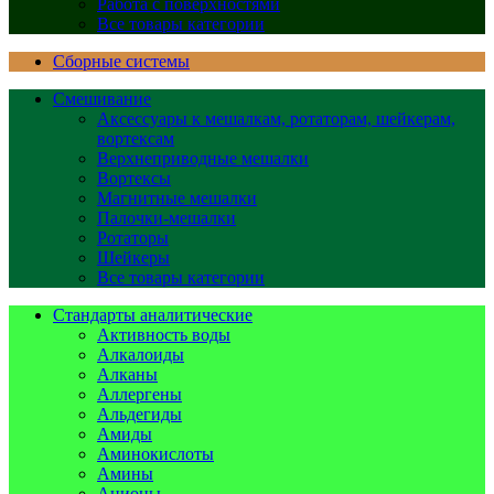
Работа с поверхностями
Все товары категории
Сборные системы
Смешивание
Аксессуары к мешалкам, ротаторам, шейкерам,
вортексам
Верхнеприводные мешалки
Вортексы
Магнитные мешалки
Палочки-мешалки
Ротаторы
Шейкеры
Все товары категории
Стандарты аналитические
Активность воды
Алкалоиды
Алканы
Аллергены
Альдегиды
Амиды
Аминокислоты
Амины
Анионы