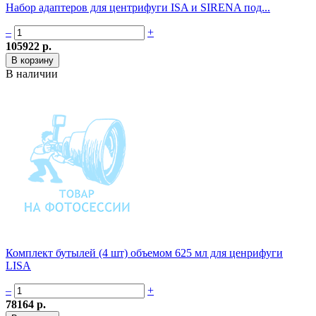
Набор адаптеров для центрифуги ISA и SIRENA под...
–
+
105922 р.
В наличии
Комплект бутылей (4 шт) объемом 625 мл для ценрифуги
LISA
–
+
78164 р.