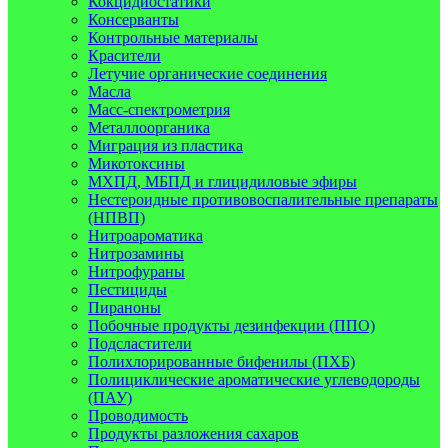
Кокцидиостатики
Консерванты
Контрольные материалы
Красители
Летучие органические соединения
Масла
Масс-спектрометрия
Металлоорганика
Миграция из пластика
Микотоксины
МХПД, МБПД и глицидиловые эфиры
Нестероидные противовоспалительные препараты
(НПВП)
Нитроароматика
Нитрозамины
Нитрофураны
Пестициды
Пираноны
Побочные продукты дезинфекции (ППО)
Подсластители
Полихлорированные бифенилы (ПХБ)
Полициклические ароматические углеводороды
(ПАУ)
Проводимость
Продукты разложения сахаров