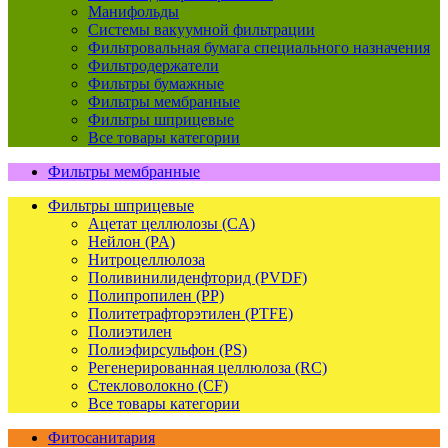
Манифольды
Системы вакуумной фильтрации
Фильтровальная бумага специального назначения
Фильтродержатели
Фильтры бумажные
Фильтры мембранные
Фильтры шприцевые
Все товары категории
Фильтры мембранные
Фильтры шприцевые
Ацетат целлюлозы (CA)
Нейлон (PA)
Нитроцеллюлоза
Поливинилиденфторид (PVDF)
Полипропилен (PP)
Политетрафторэтилен (PTFE)
Полиэтилен
Полиэфирсульфон (PS)
Регенерированная целлюлоза (RC)
Стекловолокно (CF)
Все товары категории
Фитосанитария