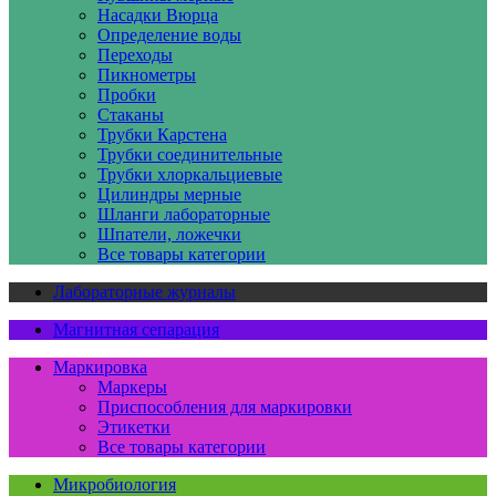
Насадки Вюрца
Определение воды
Переходы
Пикнометры
Пробки
Стаканы
Трубки Карстена
Трубки соединительные
Трубки хлоркальциевые
Цилиндры мерные
Шланги лабораторные
Шпатели, ложечки
Все товары категории
Лабораторные журналы
Магнитная сепарация
Маркировка
Маркеры
Приспособления для маркировки
Этикетки
Все товары категории
Микробиология