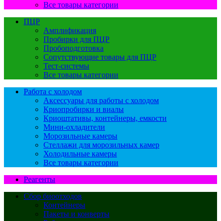
Все товары категории
ПЦР
Амплификация
Пробирки для ПЦР
Пробоподготовка
Сопутствующие товары для ПЦР
Тест-системы
Все товары категории
Работа с холодом
Аксессуары для работы с холодом
Криопробирки и виалы
Криоштативы, контейнеры, емкости
Мини-охладители
Морозильные камеры
Стеллажи для морозильных камер
Холодильные камеры
Все товары категории
Реагенты
Сбор биоотходов
Контейнеры
Пакеты и конверты