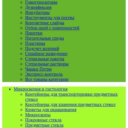
Гомогенизаторы
Дезинфекция
Инкубаторы
Инструменты для посева
Контактные слайды
Отбор проб с поверхностей
Пипетки
Питательные среды
Пластины
Подсчет колоний
Серийное разведение
Стерильные пакеты
Стерильные растворы
Чашки Петри
Экспресс-контроль
Все товары категории
Микроскопия и гистология
Контейнеры для транспортировки предметных
стекол
Контейнеры для хранения предметных стекол
Кюветы для окрашивания
Микроскопы
Покровные стекла
Предметные стекла