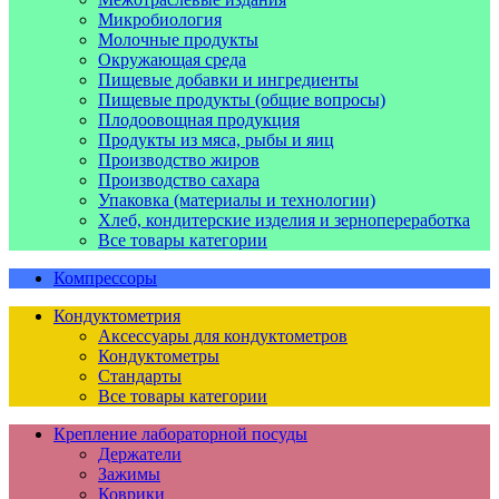
Микробиология
Молочные продукты
Окружающая среда
Пищевые добавки и ингредиенты
Пищевые продукты (общие вопросы)
Плодоовощная продукция
Продукты из мяса, рыбы и яиц
Производство жиров
Производство сахара
Упаковка (материалы и технологии)
Хлеб, кондитерские изделия и зернопереработка
Все товары категории
Компрессоры
Кондуктометрия
Аксессуары для кондуктометров
Кондуктометры
Стандарты
Все товары категории
Крепление лабораторной посуды
Держатели
Зажимы
Коврики