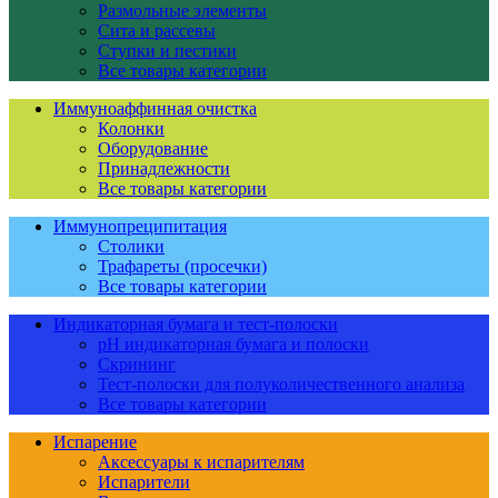
Размольные элементы
Сита и рассевы
Ступки и пестики
Все товары категории
Иммуноаффинная очистка
Колонки
Оборудование
Принадлежности
Все товары категории
Иммунопреципитация
Столики
Трафареты (просечки)
Все товары категории
Индикаторная бумага и тест-полоски
pH индикаторная бумага и полоски
Скрининг
Тест-полоски для полуколичественного анализа
Все товары категории
Испарение
Аксессуары к испарителям
Испарители