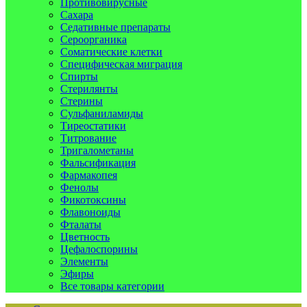
Противовирусные
Сахара
Седативные препараты
Сероорганика
Соматические клетки
Специфическая миграция
Спирты
Стерилянты
Стерины
Сульфаниламиды
Тиреостатики
Титрование
Тригалометаны
Фальсификация
Фармакопея
Фенолы
Фикотоксины
Флавоноиды
Фталаты
Цветность
Цефалоспорины
Элементы
Эфиры
Все товары категории