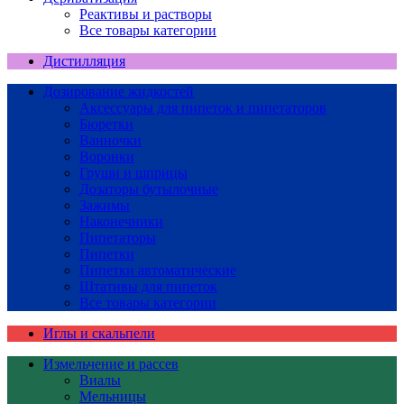
Реактивы и растворы
Все товары категории
Дистилляция
Дозирование жидкостей
Аксессуары для пипеток и пипетаторов
Бюретки
Ванночки
Воронки
Груши и шприцы
Дозаторы бутылочные
Зажимы
Наконечники
Пипетаторы
Пипетки
Пипетки автоматические
Штативы для пипеток
Все товары категории
Иглы и скальпели
Измельчение и рассев
Виалы
Мельницы