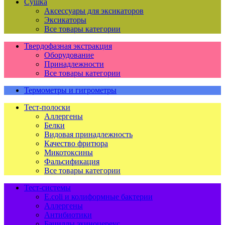
Сушка
Аксессуары для эксикаторов
Эксикаторы
Все товары категории
Твердофазная экстракция
Оборудование
Принадлежности
Все товары категории
Термометры и гигрометры
Тест-полоски
Аллергены
Белки
Видовая принадлежность
Качество фритюра
Микотоксины
Фальсификация
Все товары категории
Тест-системы
E.coli и колиформные бактерии
Аллергены
Антибиотики
Бациллы эхиноцереус