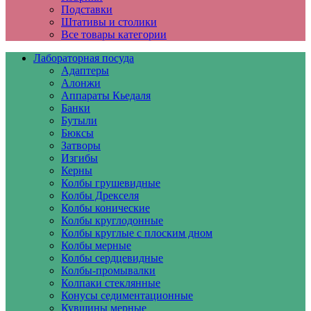
Подставки
Штативы и столики
Все товары категории
Лабораторная посуда
Адаптеры
Алонжи
Аппараты Кьедаля
Банки
Бутыли
Бюксы
Затворы
Изгибы
Керны
Колбы грушевидные
Колбы Дрекселя
Колбы конические
Колбы круглодонные
Колбы круглые с плоским дном
Колбы мерные
Колбы сердцевидные
Колбы-промывалки
Колпаки стеклянные
Конусы седиментационные
Кувшины мерные