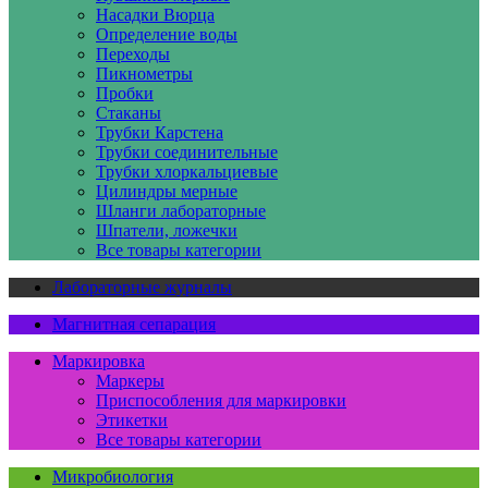
Насадки Вюрца
Определение воды
Переходы
Пикнометры
Пробки
Стаканы
Трубки Карстена
Трубки соединительные
Трубки хлоркальциевые
Цилиндры мерные
Шланги лабораторные
Шпатели, ложечки
Все товары категории
Лабораторные журналы
Магнитная сепарация
Маркировка
Маркеры
Приспособления для маркировки
Этикетки
Все товары категории
Микробиология