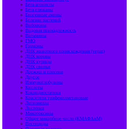
Бета-агонисты
Бета-глюканы
Биогенные амины
Болезни растений
Вибрионы
Видовая принадлежность
Витамины
ГМО
Гормоны
ДНК животного происхождения (vegan)
ДНК коровы
ДНК курицы
ДНК свиньи
Дрожжи и плесени
Другое
Иммуноглобулины
Кислоты
Кокцидиостатики
Красители трифенилметановые
Легионелла
Листерия
Микотоксины
Общее микробное число (КМАФАнМ)
Пестициды
Пищевые волокна