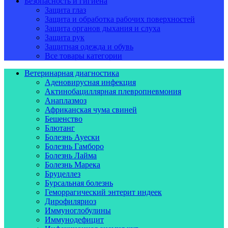
Безопасность и гигиена
Защита глаз
Защита и обработка рабочих поверхностей
Защита органов дыхания и слуха
Защита рук
Защитная одежда и обувь
Все товары категории
Ветеринарная диагностика
Аденовирусная инфекция
Актинобациллярная плевропневмония
Анаплазмоз
Африканская чума свиней
Бешенство
Блютанг
Болезнь Ауески
Болезнь Гамборо
Болезнь Лайма
Болезнь Марека
Бруцеллез
Бурсальная болезнь
Геморрагический энтерит индеек
Дирофиляриоз
Иммуноглобулины
Иммунодефицит