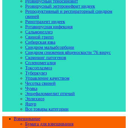
Реовирусный теносиновит
Реовирусный энтеронефрит индеек
Репродуктивный и респираторный синдром
свиней
Ринотрахеит индеек
Ротавирусная инфекция
Сальмонеллез
Свиной грипп
Сибирская язва
Синдром мальабсорбции
Синдром снижения яйценоскости '76 вирус
Скрининг патогенов
Спленомегалия
Токсоплазмоз
Туберкулез
Управление качеством
Чесотка свиней
Чумка
Энцефаломиелит птичий
Эрлихиоз
Ящур
Все товары категории
Взвешивание
Бумага для взвешивания