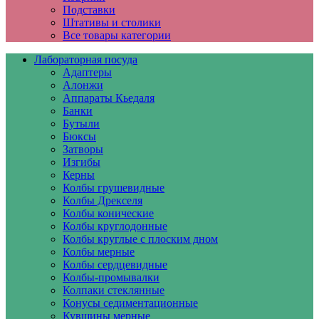
Подставки
Штативы и столики
Все товары категории
Лабораторная посуда
Адаптеры
Алонжи
Аппараты Кьедаля
Банки
Бутыли
Бюксы
Затворы
Изгибы
Керны
Колбы грушевидные
Колбы Дрекселя
Колбы конические
Колбы круглодонные
Колбы круглые с плоским дном
Колбы мерные
Колбы сердцевидные
Колбы-промывалки
Колпаки стеклянные
Конусы седиментационные
Кувшины мерные