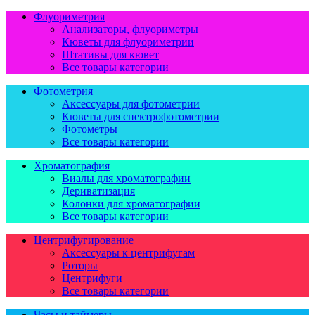
Флуориметрия
Анализаторы, флуориметры
Кюветы для флуориметрии
Штативы для кювет
Все товары категории
Фотометрия
Аксессуары для фотометрии
Кюветы для спектрофотометрии
Фотометры
Все товары категории
Хроматография
Виалы для хроматографии
Дериватизация
Колонки для хроматографии
Все товары категории
Центрифугирование
Аксессуары к центрифугам
Роторы
Центрифуги
Все товары категории
Часы и таймеры