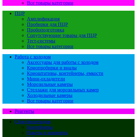
Все товары категории
ПЦР
Амплификация
Пробирки для ПЦР
Пробоподготовка
Сопутствующие товары для ПЦР
Тест-системы
Все товары категории
Работа с холодом
Аксессуары для работы с холодом
Криопробирки и виалы
Криоштативы, контейнеры, емкости
Мини-охладители
Морозильные камеры
Стеллажи для морозильных камер
Холодильные камеры
Все товары категории
Реагенты
Сбор биоотходов
Контейнеры
Пакеты и конверты