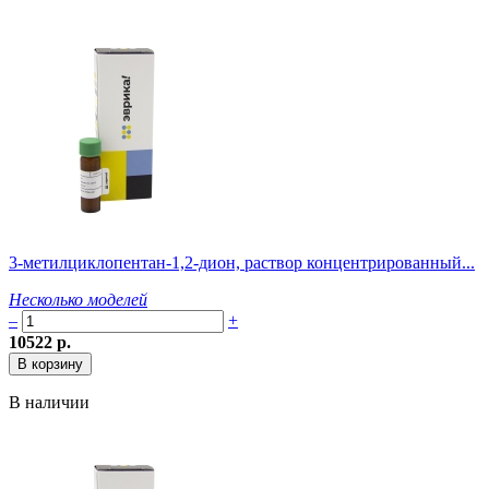
3-метилциклопентан-1,2-дион, раствор концентрированный...
Несколько моделей
–
+
10522 р.
В наличии