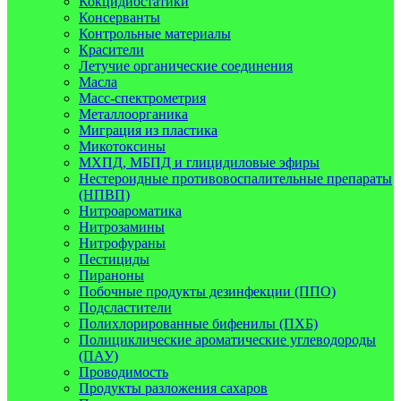
Кокцидиостатики
Консерванты
Контрольные материалы
Красители
Летучие органические соединения
Масла
Масс-спектрометрия
Металлоорганика
Миграция из пластика
Микотоксины
МХПД, МБПД и глицидиловые эфиры
Нестероидные противовоспалительные препараты
(НПВП)
Нитроароматика
Нитрозамины
Нитрофураны
Пестициды
Пираноны
Побочные продукты дезинфекции (ППО)
Подсластители
Полихлорированные бифенилы (ПХБ)
Полициклические ароматические углеводороды
(ПАУ)
Проводимость
Продукты разложения сахаров