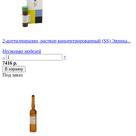
2-ацетилпиразин, раствор концентрированный (SS) Эврика...
Несколько моделей
–
+
7416 р.
Под заказ