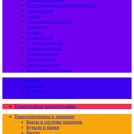
Противопаразитарные препараты
Сальмонелла
Сахара
Синегнойная палочка
Скрининг
Спирты
Стафилококк
Сульфаниламиды
Транквилизаторы
Фальсификация
Фикотоксины
Энтеробактерии
Все товары категории
Титрование
Бюретки
Реактивы
Все товары категории
Тонкослойная хроматография
Транспортировка и хранение
Боксы и системы хранения
Бутыли и банки
Виалы