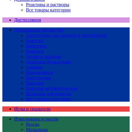
Реактивы и растворы
Все товары категории
Дистилляция
Дозирование жидкостей
Аксессуары для пипеток и пипетаторов
Бюретки
Ванночки
Воронки
Груши и шприцы
Дозаторы бутылочные
Зажимы
Наконечники
Пипетаторы
Пипетки
Пипетки автоматические
Штативы для пипеток
Все товары категории
Иглы и скальпели
Измельчение и рассев
Виалы
Мельницы