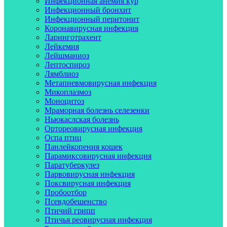
Инфекционная анемия кур
Инфекционный бронхит
Инфекционный перитонит
Коронавирусная инфекция
Ларинготрахеит
Лейкемия
Лейшманиоз
Лептоспироз
Лямблиоз
Метапневмовирусная инфекция
Микоплазмоз
Моноцитоз
Мраморная болезнь селезенки
Ньюкаслская болезнь
Ортореовирусная инфекция
Оспа птиц
Панлейкопения кошек
Парамиксовирусная инфекция
Паратуберкулез
Парвовирусная инфекция
Поксвирусная инфекция
Пробоотбор
Псевдобешенство
Птичий грипп
Птичья реовирусная инфекция