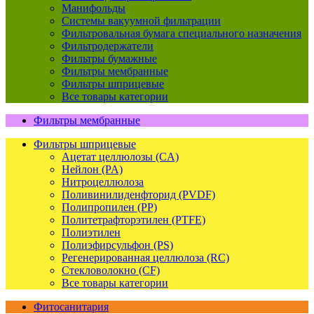
Манифольды
Системы вакуумной фильтрации
Фильтровальная бумага специального назначения
Фильтродержатели
Фильтры бумажные
Фильтры мембранные
Фильтры шприцевые
Все товары категории
Фильтры мембранные
Фильтры шприцевые
Ацетат целлюлозы (CA)
Нейлон (PA)
Нитроцеллюлоза
Поливинилиденфторид (PVDF)
Полипропилен (PP)
Политетрафторэтилен (PTFE)
Полиэтилен
Полиэфирсульфон (PS)
Регенерированная целлюлоза (RC)
Стекловолокно (CF)
Все товары категории
Фитосанитария