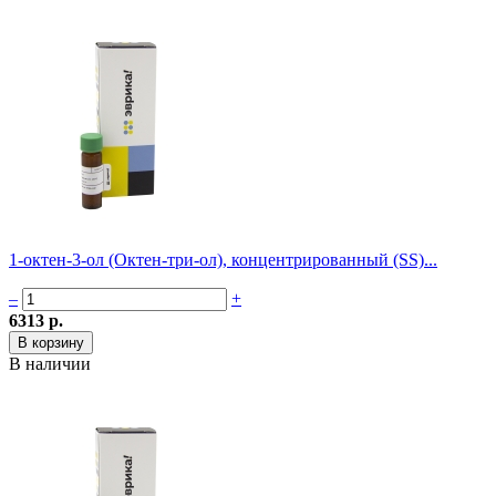
1-октен-3-ол (Октен-три-ол), концентрированный (SS)...
–
+
6313 р.
В наличии