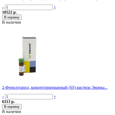
–
+
10522 р.
В наличии
2-Фенилэтанол, концентрированный (SS) раствор Эврика...
–
+
6313 р.
В наличии