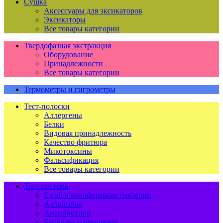
Сушка
Аксессуары для эксикаторов
Эксикаторы
Все товары категории
Твердофазная экстракция
Оборудование
Принадлежности
Все товары категории
Термометры и гигрометры
Тест-полоски
Аллергены
Белки
Видовая принадлежность
Качество фритюра
Микотоксины
Фальсификация
Все товары категории
Тест-системы
E.coli и колиформные бактерии
Аллергены
Антибиотики
Бациллы эхиноцереус