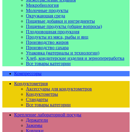
Микробиология
Молочные продукты
Окружающая среда
Пищевые добавки и ингредиенты
Пищевые продукты (общие вопросы)
Плодоовощная продукция
Продукты из мяса, рыбы и яиц
Производство жиров
Производство сахара
Упаковка (материалы и технологии)
Хлеб, кондитерские изделия и зернопереработка
Все товары категории
Компрессоры
Кондуктометрия
Аксессуары для кондуктометров
Кондуктометры
Стандарты
Все товары категории
Крепление лабораторной посуды
Держатели
Зажимы
Коврики