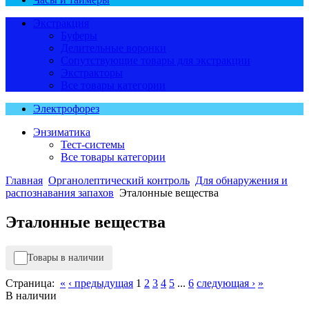
Экстракция
Буферы
Делительные воронки
Сопутствующие товары для экстракции
Экстракторы
Все товары категории
Электрофорез
Энзиматика
Тест-системы
Все товары категории
Главная
Органолептический контроль
Для обнаружения и
распознавания запахов
Эталонные вещества
Эталонные вещества
Товары в наличии
Страница:
«
‹ предыдущая
1
2
3
4
5
...
6
следующая ›
»
В наличии