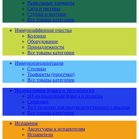
Размольные элементы
Сита и рассевы
Ступки и пестики
Все товары категории
Иммуноаффинная очистка
Колонки
Оборудование
Принадлежности
Все товары категории
Иммунопреципитация
Столики
Трафареты (просечки)
Все товары категории
Индикаторная бумага и тест-полоски
pH индикаторная бумага и полоски
Скрининг
Тест-полоски для полуколичественного анализа
Все товары категории
Испарение
Аксессуары к испарителям
Испарители