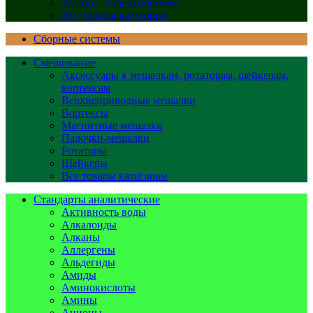
Работа с поверхностями
Все товары категории
Сборные системы
Смешивание
Аксессуары к мешалкам, ротаторам, шейкерам,
вортексам
Верхнеприводные мешалки
Вортексы
Магнитные мешалки
Палочки-мешалки
Ротаторы
Шейкеры
Все товары категории
Стандарты аналитические
Активность воды
Алкалоиды
Алканы
Аллергены
Альдегиды
Амиды
Аминокислоты
Амины
Анионы