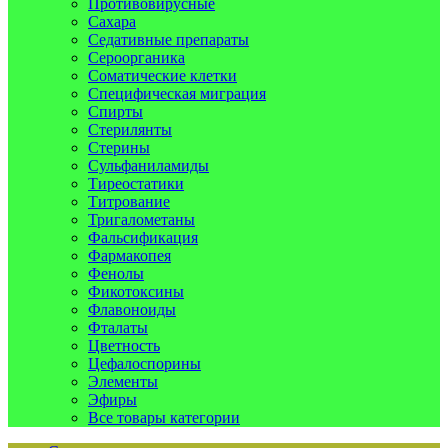
Противовирусные
Сахара
Седативные препараты
Сероорганика
Соматические клетки
Специфическая миграция
Спирты
Стерилянты
Стерины
Сульфаниламиды
Тиреостатики
Титрование
Тригалометаны
Фальсификация
Фармакопея
Фенолы
Фикотоксины
Флавоноиды
Фталаты
Цветность
Цефалоспорины
Элементы
Эфиры
Все товары категории