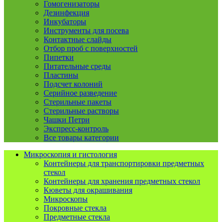
Гомогенизаторы
Дезинфекция
Инкубаторы
Инструменты для посева
Контактные слайды
Отбор проб с поверхностей
Пипетки
Питательные среды
Пластины
Подсчет колоний
Серийное разведение
Стерильные пакеты
Стерильные растворы
Чашки Петри
Экспресс-контроль
Все товары категории
Микроскопия и гистология
Контейнеры для транспортировки предметных
стекол
Контейнеры для хранения предметных стекол
Кюветы для окрашивания
Микроскопы
Покровные стекла
Предметные стекла