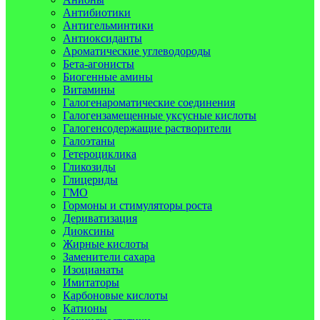
Антибиотики
Антигельминтики
Антиоксиданты
Ароматические углеводороды
Бета-агонисты
Биогенные амины
Витамины
Галогенароматические соединения
Галогензамещенные уксусные кислоты
Галогенсодержащие растворители
Галоэтаны
Гетероциклика
Гликозиды
Глицериды
ГМО
Гормоны и стимуляторы роста
Дериватизация
Диоксины
Жирные кислоты
Заменители сахара
Изоцианаты
Имитаторы
Карбоновые кислоты
Катионы