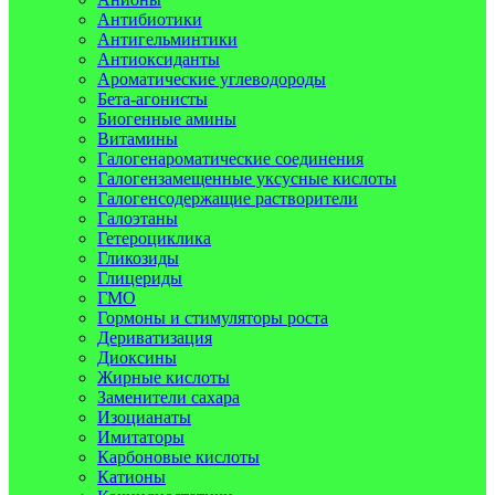
Антибиотики
Антигельминтики
Антиоксиданты
Ароматические углеводороды
Бета-агонисты
Биогенные амины
Витамины
Галогенароматические соединения
Галогензамещенные уксусные кислоты
Галогенсодержащие растворители
Галоэтаны
Гетероциклика
Гликозиды
Глицериды
ГМО
Гормоны и стимуляторы роста
Дериватизация
Диоксины
Жирные кислоты
Заменители сахара
Изоцианаты
Имитаторы
Карбоновые кислоты
Катионы