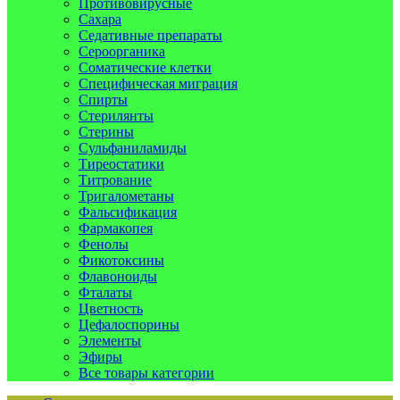
Противовирусные
Сахара
Седативные препараты
Сероорганика
Соматические клетки
Специфическая миграция
Спирты
Стерилянты
Стерины
Сульфаниламиды
Тиреостатики
Титрование
Тригалометаны
Фальсификация
Фармакопея
Фенолы
Фикотоксины
Флавоноиды
Фталаты
Цветность
Цефалоспорины
Элементы
Эфиры
Все товары категории