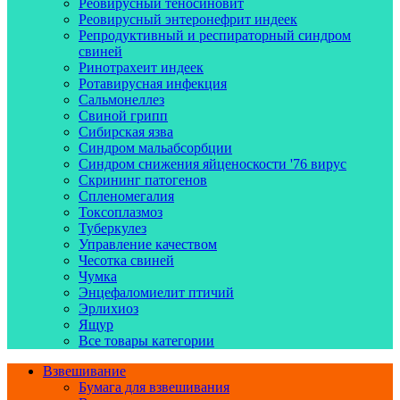
Реовирусный теносиновит
Реовирусный энтеронефрит индеек
Репродуктивный и респираторный синдром
свиней
Ринотрахеит индеек
Ротавирусная инфекция
Сальмонеллез
Свиной грипп
Сибирская язва
Синдром мальабсорбции
Синдром снижения яйценоскости '76 вирус
Скрининг патогенов
Спленомегалия
Токсоплазмоз
Туберкулез
Управление качеством
Чесотка свиней
Чумка
Энцефаломиелит птичий
Эрлихиоз
Ящур
Все товары категории
Взвешивание
Бумага для взвешивания