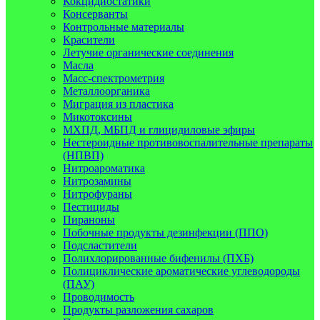
Кокцидиостатики
Консерванты
Контрольные материалы
Красители
Летучие органические соединения
Масла
Масс-спектрометрия
Металлоорганика
Миграция из пластика
Микотоксины
МХПД, МБПД и глицидиловые эфиры
Нестероидные противовоспалительные препараты
(НПВП)
Нитроароматика
Нитрозамины
Нитрофураны
Пестициды
Пираноны
Побочные продукты дезинфекции (ППО)
Подсластители
Полихлорированные бифенилы (ПХБ)
Полициклические ароматические углеводороды
(ПАУ)
Проводимость
Продукты разложения сахаров