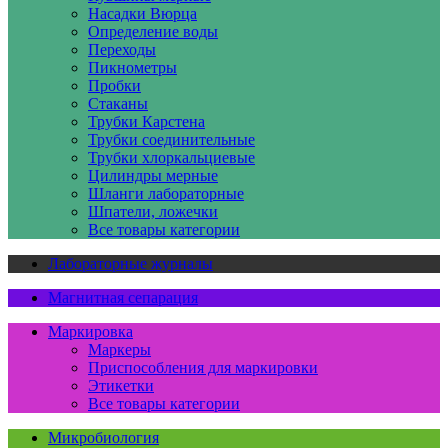
Насадки Вюрца
Определение воды
Переходы
Пикнометры
Пробки
Стаканы
Трубки Карстена
Трубки соединительные
Трубки хлоркальциевые
Цилиндры мерные
Шланги лабораторные
Шпатели, ложечки
Все товары категории
Лабораторные журналы
Магнитная сепарация
Маркировка
Маркеры
Приспособления для маркировки
Этикетки
Все товары категории
Микробиология