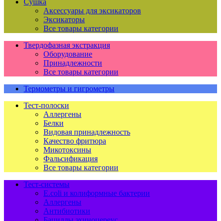
Сушка
Аксессуары для эксикаторов
Эксикаторы
Все товары категории
Твердофазная экстракция
Оборудование
Принадлежности
Все товары категории
Термометры и гигрометры
Тест-полоски
Аллергены
Белки
Видовая принадлежность
Качество фритюра
Микотоксины
Фальсификация
Все товары категории
Тест-системы
E.coli и колиформные бактерии
Аллергены
Антибиотики
Бациллы эхиноцереус