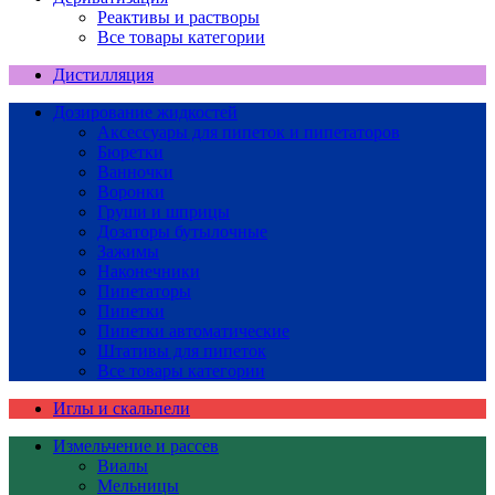
Реактивы и растворы
Все товары категории
Дистилляция
Дозирование жидкостей
Аксессуары для пипеток и пипетаторов
Бюретки
Ванночки
Воронки
Груши и шприцы
Дозаторы бутылочные
Зажимы
Наконечники
Пипетаторы
Пипетки
Пипетки автоматические
Штативы для пипеток
Все товары категории
Иглы и скальпели
Измельчение и рассев
Виалы
Мельницы