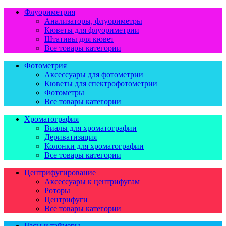
Флуориметрия
Анализаторы, флуориметры
Кюветы для флуориметрии
Штативы для кювет
Все товары категории
Фотометрия
Аксессуары для фотометрии
Кюветы для спектрофотометрии
Фотометры
Все товары категории
Хроматография
Виалы для хроматографии
Дериватизация
Колонки для хроматографии
Все товары категории
Центрифугирование
Аксессуары к центрифугам
Роторы
Центрифуги
Все товары категории
Часы и таймеры