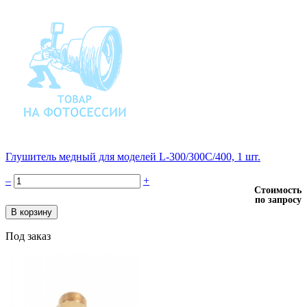
Глушитель медный для моделей L-300/300C/400, 1 шт.
–
+
Стоимость
по запросу
Под заказ