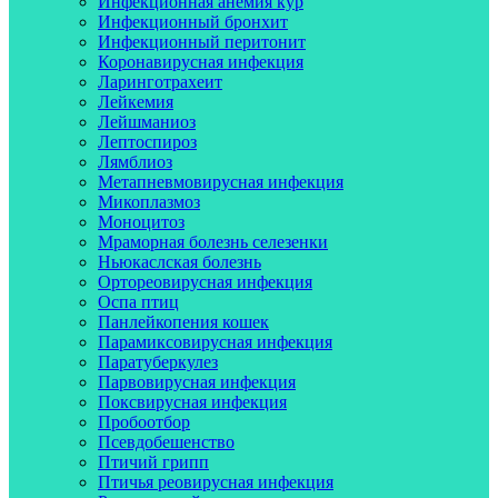
Инфекционная анемия кур
Инфекционный бронхит
Инфекционный перитонит
Коронавирусная инфекция
Ларинготрахеит
Лейкемия
Лейшманиоз
Лептоспироз
Лямблиоз
Метапневмовирусная инфекция
Микоплазмоз
Моноцитоз
Мраморная болезнь селезенки
Ньюкаслская болезнь
Ортореовирусная инфекция
Оспа птиц
Панлейкопения кошек
Парамиксовирусная инфекция
Паратуберкулез
Парвовирусная инфекция
Поксвирусная инфекция
Пробоотбор
Псевдобешенство
Птичий грипп
Птичья реовирусная инфекция