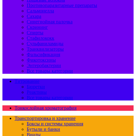
Противопаразитарные препараты
Сальмонелла
Сахара
Синегнойная палочка
Скрининг
Спирты
Стафилококк
Сульфаниламиды
Транквилизаторы
Фальсификация
Фикотоксины
Энтеробактерии
Все товары категории
Титрование
Бюретки
Реактивы
Все товары категории
Тонкослойная хроматография
Транспортировка и хранение
Боксы и системы хранения
Бутыли и банки
Виалы