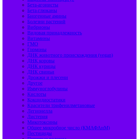
Бета-агонисты
Бета-глюканы
Биогенные амины
Болезни растений
Вибрионы
Видовая принадлежность
Витамины
ГМО
Гормоны
ДНК животного происхождения (vegan)
ДНК коровы
ДНК курицы
ДНК свиньи
Дрожжи и плесени
Другое
Иммуноглобулины
Кислоты
Кокцидиостатики
Красители трифенилметановые
Легионелла
Листерия
Микотоксины
Общее микробное число (КМАФАнМ)
Пестициды
Пищевые волокна