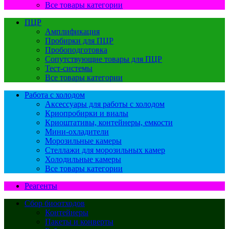
Все товары категории
ПЦР
Амплификация
Пробирки для ПЦР
Пробоподготовка
Сопутствующие товары для ПЦР
Тест-системы
Все товары категории
Работа с холодом
Аксессуары для работы с холодом
Криопробирки и виалы
Криоштативы, контейнеры, емкости
Мини-охладители
Морозильные камеры
Стеллажи для морозильных камер
Холодильные камеры
Все товары категории
Реагенты
Сбор биоотходов
Контейнеры
Пакеты и конверты