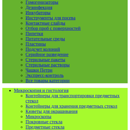
Гомогенизаторы
Дезинфекция
Инкубаторы
Инструменты для посева
Контактные слайды
Отбор проб с поверхностей
Пипетки
Питательные среды
Пластины
Подсчет колоний
Серийное разведение
Стерильные пакеты
Стерильные растворы
Чашки Петри
Экспресс-контроль
Все товары категории
Микроскопия и гистология
Контейнеры для транспортировки предметных
стекол
Контейнеры для хранения предметных стекол
Кюветы для окрашивания
Микроскопы
Покровные стекла
Предметные стекла