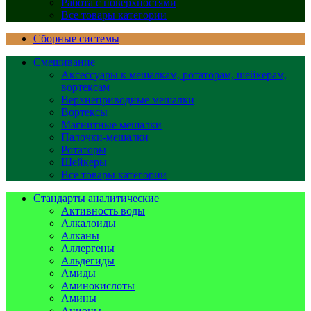
Работа с поверхностями
Все товары категории
Сборные системы
Смешивание
Аксессуары к мешалкам, ротаторам, шейкерам,
вортексам
Верхнеприводные мешалки
Вортексы
Магнитные мешалки
Палочки-мешалки
Ротаторы
Шейкеры
Все товары категории
Стандарты аналитические
Активность воды
Алкалоиды
Алканы
Аллергены
Альдегиды
Амиды
Аминокислоты
Амины
Анионы