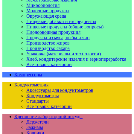
Микробиология
Молочные продукты
Окружающая среда
Пищевые добавки и ингредиенты
Пищевые продукты (общие вопросы)
Плодоовощная продукция
Продукты из мяса, рыбы и яиц
Производство жиров
Производство сахара
Упаковка (материалы и технологии)
Хлеб, кондитерские изделия и зернопереработка
Все товары категории
Компрессоры
Кондуктометрия
Аксессуары для кондуктометров
Кондуктометры
Стандарты
Все товары категории
Крепление лабораторной посуды
Держатели
Зажимы
Коврики