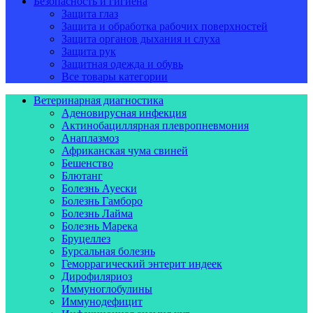
Безопасность и гигиена
Защита глаз
Защита и обработка рабочих поверхностей
Защита органов дыхания и слуха
Защита рук
Защитная одежда и обувь
Все товары категории
Ветеринарная диагностика
Аденовирусная инфекция
Актинобациллярная плевропневмония
Анаплазмоз
Африканская чума свиней
Бешенство
Блютанг
Болезнь Ауески
Болезнь Гамборо
Болезнь Лайма
Болезнь Марека
Бруцеллез
Бурсальная болезнь
Геморрагический энтерит индеек
Дирофиляриоз
Иммуноглобулины
Иммунодефицит