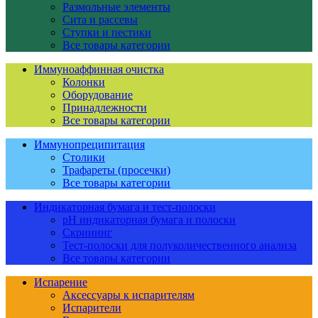
Размольные элементы
Сита и рассевы
Ступки и пестики
Все товары категории
Иммуноаффинная очистка
Колонки
Оборудование
Принадлежности
Все товары категории
Иммунопреципитация
Столики
Трафареты (просечки)
Все товары категории
Индикаторная бумага и тест-полоски
pH индикаторная бумага и полоски
Скрининг
Тест-полоски для полуколичественного анализа
Все товары категории
Испарение
Аксессуары к испарителям
Испарители