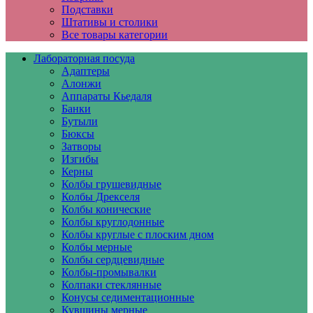
Подставки
Штативы и столики
Все товары категории
Лабораторная посуда
Адаптеры
Алонжи
Аппараты Кьедаля
Банки
Бутыли
Бюксы
Затворы
Изгибы
Керны
Колбы грушевидные
Колбы Дрекселя
Колбы конические
Колбы круглодонные
Колбы круглые с плоским дном
Колбы мерные
Колбы сердцевидные
Колбы-промывалки
Колпаки стеклянные
Конусы седиментационные
Кувшины мерные