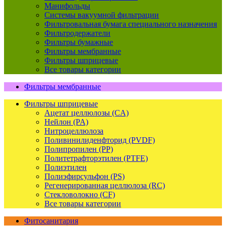
Манифольды
Системы вакуумной фильтрации
Фильтровальная бумага специального назначения
Фильтродержатели
Фильтры бумажные
Фильтры мембранные
Фильтры шприцевые
Все товары категории
Фильтры мембранные
Фильтры шприцевые
Ацетат целлюлозы (CA)
Нейлон (PA)
Нитроцеллюлоза
Поливинилиденфторид (PVDF)
Полипропилен (PP)
Политетрафторэтилен (PTFE)
Полиэтилен
Полиэфирсульфон (PS)
Регенерированная целлюлоза (RC)
Стекловолокно (CF)
Все товары категории
Фитосанитария