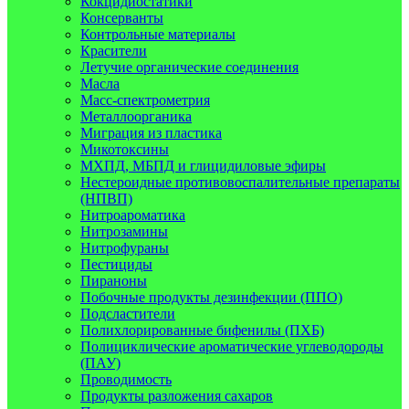
Кокцидиостатики
Консерванты
Контрольные материалы
Красители
Летучие органические соединения
Масла
Масс-спектрометрия
Металлоорганика
Миграция из пластика
Микотоксины
МХПД, МБПД и глицидиловые эфиры
Нестероидные противовоспалительные препараты
(НПВП)
Нитроароматика
Нитрозамины
Нитрофураны
Пестициды
Пираноны
Побочные продукты дезинфекции (ППО)
Подсластители
Полихлорированные бифенилы (ПХБ)
Полициклические ароматические углеводороды
(ПАУ)
Проводимость
Продукты разложения сахаров