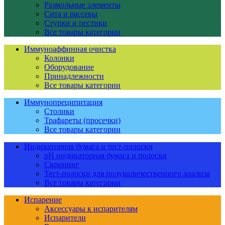
Размольные элементы
Сита и рассевы
Ступки и пестики
Все товары категории
Иммуноаффинная очистка
Колонки
Оборудование
Принадлежности
Все товары категории
Иммунопреципитация
Столики
Трафареты (просечки)
Все товары категории
Индикаторная бумага и тест-полоски
pH индикаторная бумага и полоски
Скрининг
Тест-полоски для полуколичественного анализа
Все товары категории
Испарение
Аксессуары к испарителям
Испарители