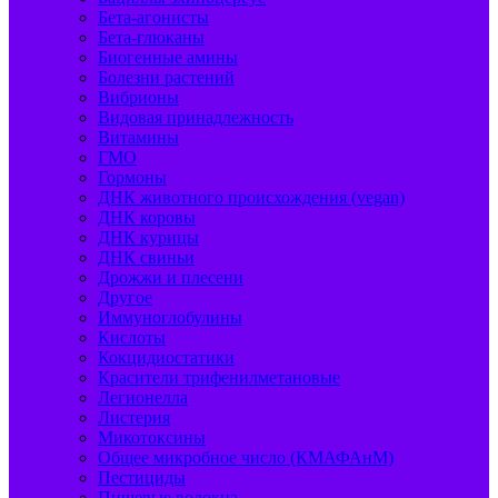
Бета-агонисты
Бета-глюканы
Биогенные амины
Болезни растений
Вибрионы
Видовая принадлежность
Витамины
ГМО
Гормоны
ДНК животного происхождения (vegan)
ДНК коровы
ДНК курицы
ДНК свиньи
Дрожжи и плесени
Другое
Иммуноглобулины
Кислоты
Кокцидиостатики
Красители трифенилметановые
Легионелла
Листерия
Микотоксины
Общее микробное число (КМАФАнМ)
Пестициды
Пищевые волокна