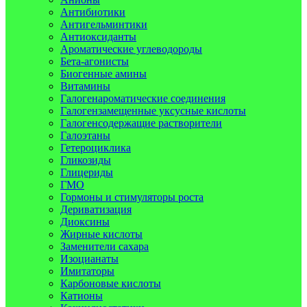
Антибиотики
Антигельминтики
Антиоксиданты
Ароматические углеводороды
Бета-агонисты
Биогенные амины
Витамины
Галогенароматические соединения
Галогензамещенные уксусные кислоты
Галогенсодержащие растворители
Галоэтаны
Гетероциклика
Гликозиды
Глицериды
ГМО
Гормоны и стимуляторы роста
Дериватизация
Диоксины
Жирные кислоты
Заменители сахара
Изоцианаты
Имитаторы
Карбоновые кислоты
Катионы