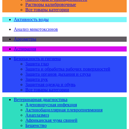
Растворы калибровочные
Все товары категории
Активность воды
Анализ микотоксинов
Ареометры
Аспирация
Безопасность и гигиена
Защита глаз
Защита и обработка рабочих поверхностей
Защита органов дыхания и слуха
Защита рук
Защитная одежда и обувь
Все товары категории
Ветеринарная диагностика
Аденовирусная инфекция
Актинобациллярная плевропневмония
Анаплазмоз
Африканская чума свиней
Бешенство