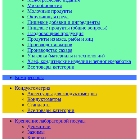
Микробиология
Молочные продукты
Окружающая среда
Пищевые добавки и ингредиенты
Пищевые продукты (общие вопросы)
Плодоовощная продукция
Продукты из мяса, рыбы и яиц
Производство жиров
Производство сахара
Упаковка (материалы и технологии)
Хлеб, кондитерские изделия и зернопереработка
Все товары категории
Компрессоры
Кондуктометрия
Аксессуары для кондуктометров
Кондуктометры
Стандарты
Все товары категории
Крепление лабораторной посуды
Держатели
Зажимы
Коврики