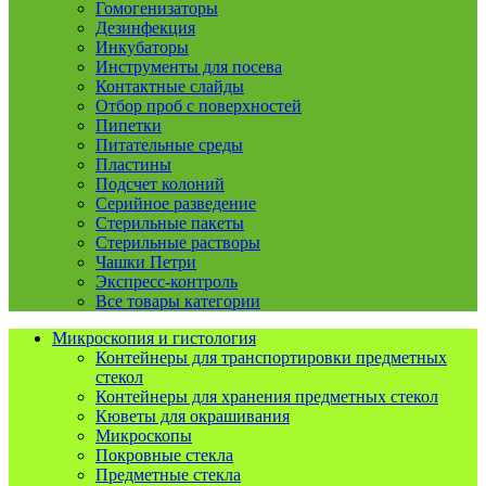
Гомогенизаторы
Дезинфекция
Инкубаторы
Инструменты для посева
Контактные слайды
Отбор проб с поверхностей
Пипетки
Питательные среды
Пластины
Подсчет колоний
Серийное разведение
Стерильные пакеты
Стерильные растворы
Чашки Петри
Экспресс-контроль
Все товары категории
Микроскопия и гистология
Контейнеры для транспортировки предметных
стекол
Контейнеры для хранения предметных стекол
Кюветы для окрашивания
Микроскопы
Покровные стекла
Предметные стекла