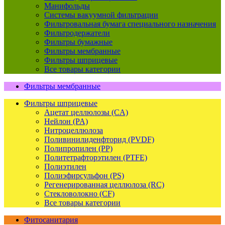
Манифольды
Системы вакуумной фильтрации
Фильтровальная бумага специального назначения
Фильтродержатели
Фильтры бумажные
Фильтры мембранные
Фильтры шприцевые
Все товары категории
Фильтры мембранные
Фильтры шприцевые
Ацетат целлюлозы (CA)
Нейлон (PA)
Нитроцеллюлоза
Поливинилиденфторид (PVDF)
Полипропилен (PP)
Политетрафторэтилен (PTFE)
Полиэтилен
Полиэфирсульфон (PS)
Регенерированная целлюлоза (RC)
Стекловолокно (CF)
Все товары категории
Фитосанитария