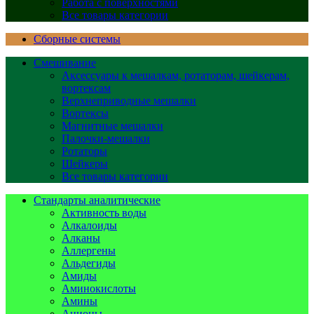
Работа с поверхностями
Все товары категории
Сборные системы
Смешивание
Аксессуары к мешалкам, ротаторам, шейкерам,
вортексам
Верхнеприводные мешалки
Вортексы
Магнитные мешалки
Палочки-мешалки
Ротаторы
Шейкеры
Все товары категории
Стандарты аналитические
Активность воды
Алкалоиды
Алканы
Аллергены
Альдегиды
Амиды
Аминокислоты
Амины
Анионы