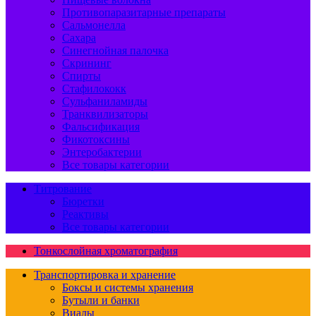
Противопаразитарные препараты
Сальмонелла
Сахара
Синегнойная палочка
Скрининг
Спирты
Стафилококк
Сульфаниламиды
Транквилизаторы
Фальсификация
Фикотоксины
Энтеробактерии
Все товары категории
Титрование
Бюретки
Реактивы
Все товары категории
Тонкослойная хроматография
Транспортировка и хранение
Боксы и системы хранения
Бутыли и банки
Виалы