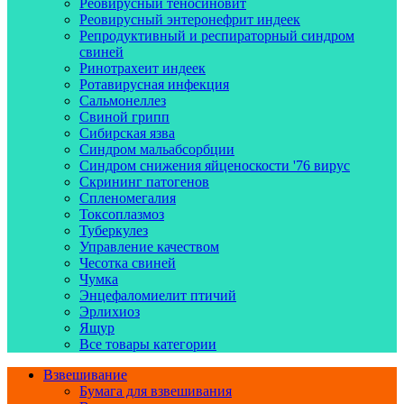
Реовирусный теносиновит
Реовирусный энтеронефрит индеек
Репродуктивный и респираторный синдром
свиней
Ринотрахеит индеек
Ротавирусная инфекция
Сальмонеллез
Свиной грипп
Сибирская язва
Синдром мальабсорбции
Синдром снижения яйценоскости '76 вирус
Скрининг патогенов
Спленомегалия
Токсоплазмоз
Туберкулез
Управление качеством
Чесотка свиней
Чумка
Энцефаломиелит птичий
Эрлихиоз
Ящур
Все товары категории
Взвешивание
Бумага для взвешивания