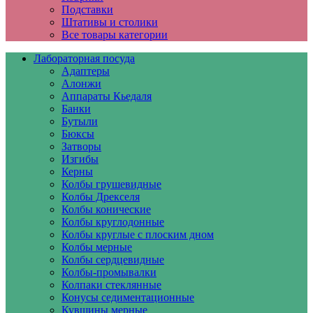
Подставки
Штативы и столики
Все товары категории
Лабораторная посуда
Адаптеры
Алонжи
Аппараты Кьедаля
Банки
Бутыли
Бюксы
Затворы
Изгибы
Керны
Колбы грушевидные
Колбы Дрекселя
Колбы конические
Колбы круглодонные
Колбы круглые с плоским дном
Колбы мерные
Колбы сердцевидные
Колбы-промывалки
Колпаки стеклянные
Конусы седиментационные
Кувшины мерные