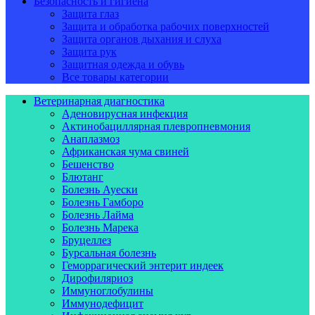
Безопасность и гигиена
Защита глаз
Защита и обработка рабочих поверхностей
Защита органов дыхания и слуха
Защита рук
Защитная одежда и обувь
Все товары категории
Ветеринарная диагностика
Аденовирусная инфекция
Актинобациллярная плевропневмония
Анаплазмоз
Африканская чума свиней
Бешенство
Блютанг
Болезнь Ауески
Болезнь Гамборо
Болезнь Лайма
Болезнь Марека
Бруцеллез
Бурсальная болезнь
Геморрагический энтерит индеек
Дирофиляриоз
Иммуноглобулины
Иммунодефицит