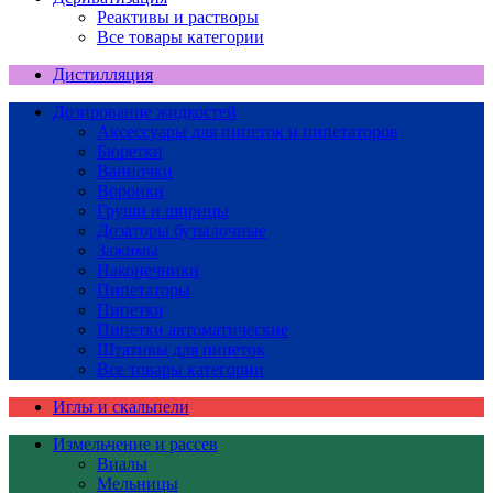
Реактивы и растворы
Все товары категории
Дистилляция
Дозирование жидкостей
Аксессуары для пипеток и пипетаторов
Бюретки
Ванночки
Воронки
Груши и шприцы
Дозаторы бутылочные
Зажимы
Наконечники
Пипетаторы
Пипетки
Пипетки автоматические
Штативы для пипеток
Все товары категории
Иглы и скальпели
Измельчение и рассев
Виалы
Мельницы