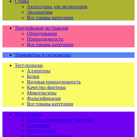
Сушка
Аксессуары для эксикаторов
Эксикаторы
Все товары категории
Твердофазная экстракция
Оборудование
Принадлежности
Все товары категории
Термометры и гигрометры
Тест-полоски
Аллергены
Белки
Видовая принадлежность
Качество фритюра
Микотоксины
Фальсификация
Все товары категории
Тест-системы
E.coli и колиформные бактерии
Аллергены
Антибиотики
Бациллы эхиноцереус