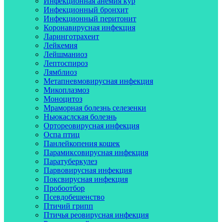
Инфекционная анемия кур
Инфекционный бронхит
Инфекционный перитонит
Коронавирусная инфекция
Ларинготрахеит
Лейкемия
Лейшманиоз
Лептоспироз
Лямблиоз
Метапневмовирусная инфекция
Микоплазмоз
Моноцитоз
Мраморная болезнь селезенки
Ньюкаслская болезнь
Ортореовирусная инфекция
Оспа птиц
Панлейкопения кошек
Парамиксовирусная инфекция
Паратуберкулез
Парвовирусная инфекция
Поксвирусная инфекция
Пробоотбор
Псевдобешенство
Птичий грипп
Птичья реовирусная инфекция