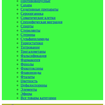
Противовирусные
Сахара
Седативные препараты
Сероорганика
Соматические клетки
Специфическая миграция
Спирты
Стерилянты
Стерины
Сульфаниламиды
Тиреостатики
Титрование
Тригалометаны
Фальсификация
Фармакопея
Фенолы
Фикотоксины
Флавоноиды
Фталаты
Цветность
Цефалоспорины
Элементы
Эфиры
Все товары категории