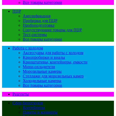
Все товары категории
ПЦР
Амплификация
Пробирки для ПЦР
Пробоподготовка
Сопутствующие товары для ПЦР
Тест-системы
Все товары категории
Работа с холодом
Аксессуары для работы с холодом
Криопробирки и виалы
Криоштативы, контейнеры, емкости
Мини-охладители
Морозильные камеры
Стеллажи для морозильных камер
Холодильные камеры
Все товары категории
Реагенты
Сбор биоотходов
Контейнеры
Пакеты и конверты