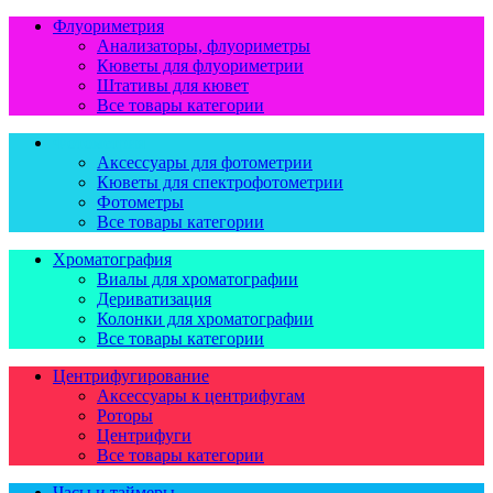
Флуориметрия
Анализаторы, флуориметры
Кюветы для флуориметрии
Штативы для кювет
Все товары категории
Фотометрия
Аксессуары для фотометрии
Кюветы для спектрофотометрии
Фотометры
Все товары категории
Хроматография
Виалы для хроматографии
Дериватизация
Колонки для хроматографии
Все товары категории
Центрифугирование
Аксессуары к центрифугам
Роторы
Центрифуги
Все товары категории
Часы и таймеры