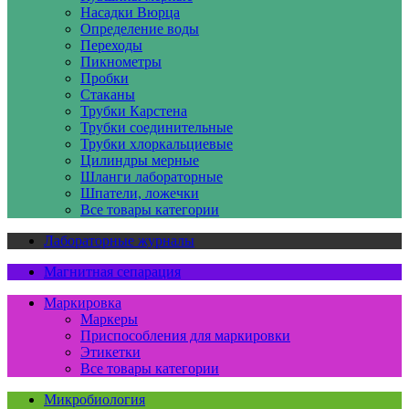
Насадки Вюрца
Определение воды
Переходы
Пикнометры
Пробки
Стаканы
Трубки Карстена
Трубки соединительные
Трубки хлоркальциевые
Цилиндры мерные
Шланги лабораторные
Шпатели, ложечки
Все товары категории
Лабораторные журналы
Магнитная сепарация
Маркировка
Маркеры
Приспособления для маркировки
Этикетки
Все товары категории
Микробиология