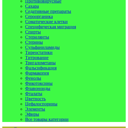
Противовирусные
Сахара
Седативные препараты
Сероорганика
Соматические клетки
Специфическая миграция
Спирты
Стерилянты
Стерины
Сульфаниламиды
Тиреостатики
Титрование
Тригалометаны
Фальсификация
Фармакопея
Фенолы
Фикотоксины
Флавоноиды
Фталаты
Цветность
Цефалоспорины
Элементы
Эфиры
Все товары категории