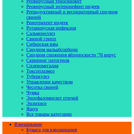
Реовирусный теносиновит
Реовирусный энтеронефрит индеек
Репродуктивный и респираторный синдром
свиней
Ринотрахеит индеек
Ротавирусная инфекция
Сальмонеллез
Свиной грипп
Сибирская язва
Синдром мальабсорбции
Синдром снижения яйценоскости '76 вирус
Скрининг патогенов
Спленомегалия
Токсоплазмоз
Туберкулез
Управление качеством
Чесотка свиней
Чумка
Энцефаломиелит птичий
Эрлихиоз
Ящур
Все товары категории
Взвешивание
Бумага для взвешивания