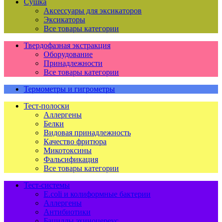
Сушка
Аксессуары для эксикаторов
Эксикаторы
Все товары категории
Твердофазная экстракция
Оборудование
Принадлежности
Все товары категории
Термометры и гигрометры
Тест-полоски
Аллергены
Белки
Видовая принадлежность
Качество фритюра
Микотоксины
Фальсификация
Все товары категории
Тест-системы
E.coli и колиформные бактерии
Аллергены
Антибиотики
Бациллы эхиноцереус