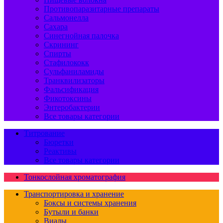
Противопаразитарные препараты
Сальмонелла
Сахара
Синегнойная палочка
Скрининг
Спирты
Стафилококк
Сульфаниламиды
Транквилизаторы
Фальсификация
Фикотоксины
Энтеробактерии
Все товары категории
Титрование
Бюретки
Реактивы
Все товары категории
Тонкослойная хроматография
Транспортировка и хранение
Боксы и системы хранения
Бутыли и банки
Виалы