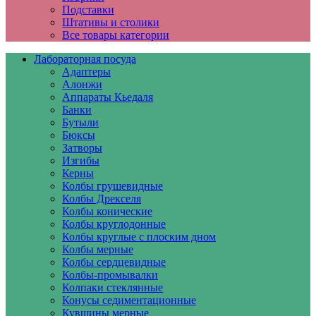
Подставки
Штативы и столики
Все товары категории
Лабораторная посуда
Адаптеры
Алонжи
Аппараты Кьедаля
Банки
Бутыли
Бюксы
Затворы
Изгибы
Керны
Колбы грушевидные
Колбы Дрекселя
Колбы конические
Колбы круглодонные
Колбы круглые с плоским дном
Колбы мерные
Колбы сердцевидные
Колбы-промывалки
Колпаки стеклянные
Конусы седиментационные
Кувшины мерные