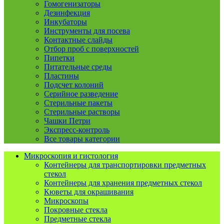
Гомогенизаторы
Дезинфекция
Инкубаторы
Инструменты для посева
Контактные слайды
Отбор проб с поверхностей
Пипетки
Питательные среды
Пластины
Подсчет колоний
Серийное разведение
Стерильные пакеты
Стерильные растворы
Чашки Петри
Экспресс-контроль
Все товары категории
Микроскопия и гистология
Контейнеры для транспортировки предметных
стекол
Контейнеры для хранения предметных стекол
Кюветы для окрашивания
Микроскопы
Покровные стекла
Предметные стекла