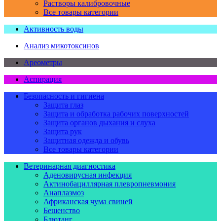
Растворы калибровочные
Все товары категории
Активность воды
Анализ микотоксинов
Ареометры
Аспирация
Безопасность и гигиена
Защита глаз
Защита и обработка рабочих поверхностей
Защита органов дыхания и слуха
Защита рук
Защитная одежда и обувь
Все товары категории
Ветеринарная диагностика
Аденовирусная инфекция
Актинобациллярная плевропневмония
Анаплазмоз
Африканская чума свиней
Бешенство
Блютанг