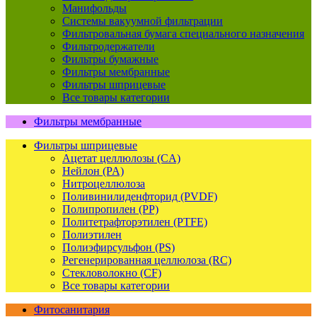
Манифольды
Системы вакуумной фильтрации
Фильтровальная бумага специального назначения
Фильтродержатели
Фильтры бумажные
Фильтры мембранные
Фильтры шприцевые
Все товары категории
Фильтры мембранные
Фильтры шприцевые
Ацетат целлюлозы (CA)
Нейлон (PA)
Нитроцеллюлоза
Поливинилиденфторид (PVDF)
Полипропилен (PP)
Политетрафторэтилен (PTFE)
Полиэтилен
Полиэфирсульфон (PS)
Регенерированная целлюлоза (RC)
Стекловолокно (CF)
Все товары категории
Фитосанитария