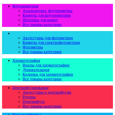
Флуориметрия
Анализаторы, флуориметры
Кюветы для флуориметрии
Штативы для кювет
Все товары категории
Фотометрия
Аксессуары для фотометрии
Кюветы для спектрофотометрии
Фотометры
Все товары категории
Хроматография
Виалы для хроматографии
Дериватизация
Колонки для хроматографии
Все товары категории
Центрифугирование
Аксессуары к центрифугам
Роторы
Центрифуги
Все товары категории
Часы и таймеры