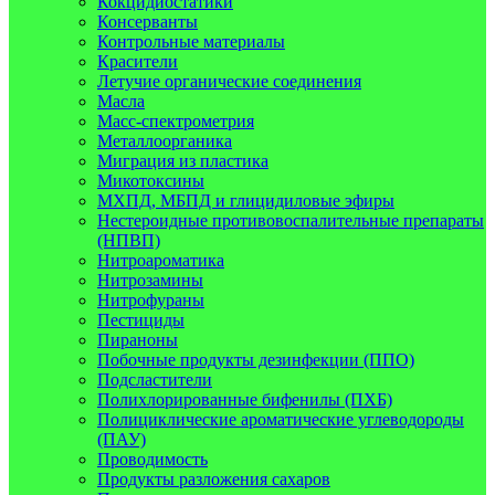
Кокцидиостатики
Консерванты
Контрольные материалы
Красители
Летучие органические соединения
Масла
Масс-спектрометрия
Металлоорганика
Миграция из пластика
Микотоксины
МХПД, МБПД и глицидиловые эфиры
Нестероидные противовоспалительные препараты
(НПВП)
Нитроароматика
Нитрозамины
Нитрофураны
Пестициды
Пираноны
Побочные продукты дезинфекции (ППО)
Подсластители
Полихлорированные бифенилы (ПХБ)
Полициклические ароматические углеводороды
(ПАУ)
Проводимость
Продукты разложения сахаров