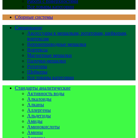
Работа с поверхностями
Все товары категории
Сборные системы
Смешивание
Аксессуары к мешалкам, ротаторам, шейкерам,
вортексам
Верхнеприводные мешалки
Вортексы
Магнитные мешалки
Палочки-мешалки
Ротаторы
Шейкеры
Все товары категории
Стандарты аналитические
Активность воды
Алкалоиды
Алканы
Аллергены
Альдегиды
Амиды
Аминокислоты
Амины
Анионы