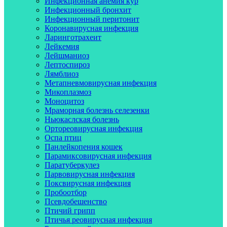
Инфекционная анемия кур
Инфекционный бронхит
Инфекционный перитонит
Коронавирусная инфекция
Ларинготрахеит
Лейкемия
Лейшманиоз
Лептоспироз
Лямблиоз
Метапневмовирусная инфекция
Микоплазмоз
Моноцитоз
Мраморная болезнь селезенки
Ньюкаслская болезнь
Ортореовирусная инфекция
Оспа птиц
Панлейкопения кошек
Парамиксовирусная инфекция
Паратуберкулез
Парвовирусная инфекция
Поксвирусная инфекция
Пробоотбор
Псевдобешенство
Птичий грипп
Птичья реовирусная инфекция