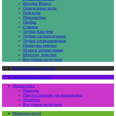
Насадки Вюрца
Определение воды
Переходы
Пикнометры
Пробки
Стаканы
Трубки Карстена
Трубки соединительные
Трубки хлоркальциевые
Цилиндры мерные
Шланги лабораторные
Шпатели, ложечки
Все товары категории
Лабораторные журналы
Магнитная сепарация
Маркировка
Маркеры
Приспособления для маркировки
Этикетки
Все товары категории
Микробиология