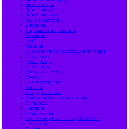
Бета-агонисты
Бета-глюканы
Биогенные амины
Болезни растений
Вибрионы
Видовая принадлежность
Витамины
ГМО
Гормоны
ДНК животного происхождения (vegan)
ДНК коровы
ДНК курицы
ДНК свиньи
Дрожжи и плесени
Другое
Иммуноглобулины
Кислоты
Кокцидиостатики
Красители трифенилметановые
Легионелла
Листерия
Микотоксины
Общее микробное число (КМАФАнМ)
Пестициды
Пищевые волокна