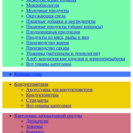
Микробиология
Молочные продукты
Окружающая среда
Пищевые добавки и ингредиенты
Пищевые продукты (общие вопросы)
Плодоовощная продукция
Продукты из мяса, рыбы и яиц
Производство жиров
Производство сахара
Упаковка (материалы и технологии)
Хлеб, кондитерские изделия и зернопереработка
Все товары категории
Компрессоры
Кондуктометрия
Аксессуары для кондуктометров
Кондуктометры
Стандарты
Все товары категории
Крепление лабораторной посуды
Держатели
Зажимы
Коврики