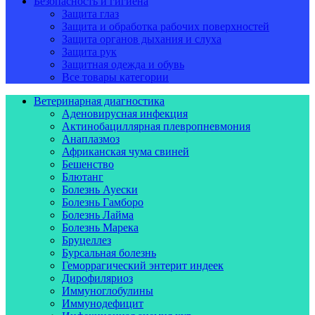
Безопасность и гигиена
Защита глаз
Защита и обработка рабочих поверхностей
Защита органов дыхания и слуха
Защита рук
Защитная одежда и обувь
Все товары категории
Ветеринарная диагностика
Аденовирусная инфекция
Актинобациллярная плевропневмония
Анаплазмоз
Африканская чума свиней
Бешенство
Блютанг
Болезнь Ауески
Болезнь Гамборо
Болезнь Лайма
Болезнь Марека
Бруцеллез
Бурсальная болезнь
Геморрагический энтерит индеек
Дирофиляриоз
Иммуноглобулины
Иммунодефицит