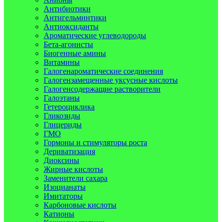
Антибиотики
Антигельминтики
Антиоксиданты
Ароматические углеводороды
Бета-агонисты
Биогенные амины
Витамины
Галогенароматические соединения
Галогензамещенные уксусные кислоты
Галогенсодержащие растворители
Галоэтаны
Гетероциклика
Гликозиды
Глицериды
ГМО
Гормоны и стимуляторы роста
Дериватизация
Диоксины
Жирные кислоты
Заменители сахара
Изоцианаты
Имитаторы
Карбоновые кислоты
Катионы