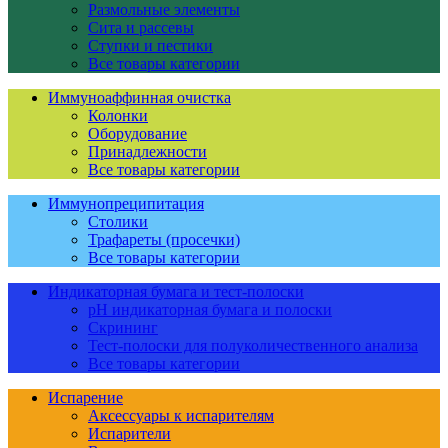
Размольные элементы
Сита и рассевы
Ступки и пестики
Все товары категории
Иммуноаффинная очистка
Колонки
Оборудование
Принадлежности
Все товары категории
Иммунопреципитация
Столики
Трафареты (просечки)
Все товары категории
Индикаторная бумага и тест-полоски
pH индикаторная бумага и полоски
Скрининг
Тест-полоски для полуколичественного анализа
Все товары категории
Испарение
Аксессуары к испарителям
Испарители