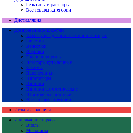
Реактивы и растворы
Все товары категории
Дистилляция
Дозирование жидкостей
Аксессуары для пипеток и пипетаторов
Бюретки
Ванночки
Воронки
Груши и шприцы
Дозаторы бутылочные
Зажимы
Наконечники
Пипетаторы
Пипетки
Пипетки автоматические
Штативы для пипеток
Все товары категории
Иглы и скальпели
Измельчение и рассев
Виалы
Мельницы