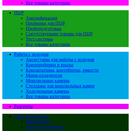
Все товары категории
ПЦР
Амплификация
Пробирки для ПЦР
Пробоподготовка
Сопутствующие товары для ПЦР
Тест-системы
Все товары категории
Работа с холодом
Аксессуары для работы с холодом
Криопробирки и виалы
Криоштативы, контейнеры, емкости
Мини-охладители
Морозильные камеры
Стеллажи для морозильных камер
Холодильные камеры
Все товары категории
Реагенты
Сбор биоотходов
Контейнеры
Пакеты и конверты