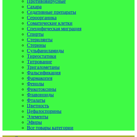
Противовирусные
Сахара
Седативные препараты
Сероорганика
Соматические клетки
Специфическая миграция
Спирты
Стерилянты
Стерины
Сульфаниламиды
Тиреостатики
Титрование
Тригалометаны
Фальсификация
Фармакопея
Фенолы
Фикотоксины
Флавоноиды
Фталаты
Цветность
Цефалоспорины
Элементы
Эфиры
Все товары категории