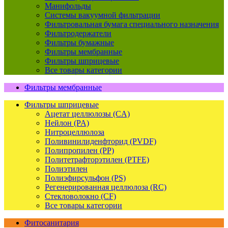
Манифольды
Системы вакуумной фильтрации
Фильтровальная бумага специального назначения
Фильтродержатели
Фильтры бумажные
Фильтры мембранные
Фильтры шприцевые
Все товары категории
Фильтры мембранные
Фильтры шприцевые
Ацетат целлюлозы (CA)
Нейлон (PA)
Нитроцеллюлоза
Поливинилиденфторид (PVDF)
Полипропилен (PP)
Политетрафторэтилен (PTFE)
Полиэтилен
Полиэфирсульфон (PS)
Регенерированная целлюлоза (RC)
Стекловолокно (CF)
Все товары категории
Фитосанитария