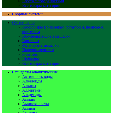
Работа с поверхностями
Все товары категории
Сборные системы
Смешивание
Аксессуары к мешалкам, ротаторам, шейкерам,
вортексам
Верхнеприводные мешалки
Вортексы
Магнитные мешалки
Палочки-мешалки
Ротаторы
Шейкеры
Все товары категории
Стандарты аналитические
Активность воды
Алкалоиды
Алканы
Аллергены
Альдегиды
Амиды
Аминокислоты
Амины
Анионы