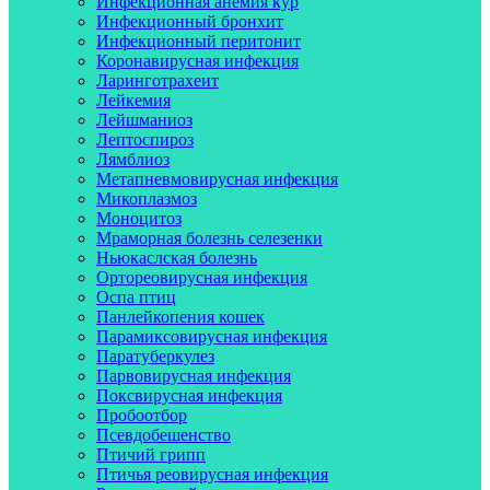
Инфекционная анемия кур
Инфекционный бронхит
Инфекционный перитонит
Коронавирусная инфекция
Ларинготрахеит
Лейкемия
Лейшманиоз
Лептоспироз
Лямблиоз
Метапневмовирусная инфекция
Микоплазмоз
Моноцитоз
Мраморная болезнь селезенки
Ньюкаслская болезнь
Ортореовирусная инфекция
Оспа птиц
Панлейкопения кошек
Парамиксовирусная инфекция
Паратуберкулез
Парвовирусная инфекция
Поксвирусная инфекция
Пробоотбор
Псевдобешенство
Птичий грипп
Птичья реовирусная инфекция