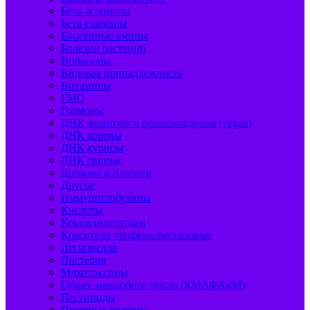
Бета-агонисты
Бета-глюканы
Биогенные амины
Болезни растений
Вибрионы
Видовая принадлежность
Витамины
ГМО
Гормоны
ДНК животного происхождения (vegan)
ДНК коровы
ДНК курицы
ДНК свиньи
Дрожжи и плесени
Другое
Иммуноглобулины
Кислоты
Кокцидиостатики
Красители трифенилметановые
Легионелла
Листерия
Микотоксины
Общее микробное число (КМАФАнМ)
Пестициды
Пищевые волокна