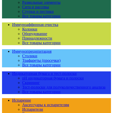
Размольные элементы
Сита и рассевы
Ступки и пестики
Все товары категории
Иммуноаффинная очистка
Колонки
Оборудование
Принадлежности
Все товары категории
Иммунопреципитация
Столики
Трафареты (просечки)
Все товары категории
Индикаторная бумага и тест-полоски
pH индикаторная бумага и полоски
Скрининг
Тест-полоски для полуколичественного анализа
Все товары категории
Испарение
Аксессуары к испарителям
Испарители