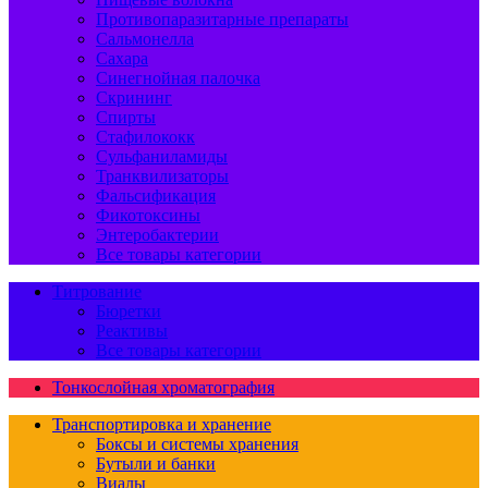
Противопаразитарные препараты
Сальмонелла
Сахара
Синегнойная палочка
Скрининг
Спирты
Стафилококк
Сульфаниламиды
Транквилизаторы
Фальсификация
Фикотоксины
Энтеробактерии
Все товары категории
Титрование
Бюретки
Реактивы
Все товары категории
Тонкослойная хроматография
Транспортировка и хранение
Боксы и системы хранения
Бутыли и банки
Виалы