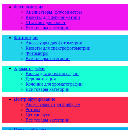
Флуориметрия
Анализаторы, флуориметры
Кюветы для флуориметрии
Штативы для кювет
Все товары категории
Фотометрия
Аксессуары для фотометрии
Кюветы для спектрофотометрии
Фотометры
Все товары категории
Хроматография
Виалы для хроматографии
Дериватизация
Колонки для хроматографии
Все товары категории
Центрифугирование
Аксессуары к центрифугам
Роторы
Центрифуги
Все товары категории
Часы и таймеры