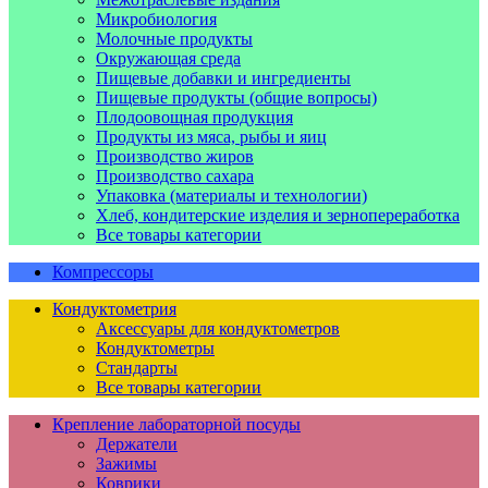
Микробиология
Молочные продукты
Окружающая среда
Пищевые добавки и ингредиенты
Пищевые продукты (общие вопросы)
Плодоовощная продукция
Продукты из мяса, рыбы и яиц
Производство жиров
Производство сахара
Упаковка (материалы и технологии)
Хлеб, кондитерские изделия и зернопереработка
Все товары категории
Компрессоры
Кондуктометрия
Аксессуары для кондуктометров
Кондуктометры
Стандарты
Все товары категории
Крепление лабораторной посуды
Держатели
Зажимы
Коврики