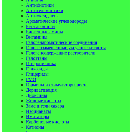
Антибиотики
Антигельминтики
Антиоксиданты
Ароматические углеводороды
Бета-агонисты
Биогенные амины
Витамины
Галогенароматические соединения
Галогензамещенные уксусные кислоты
Галогенсодержащие растворители
Галоэтаны
Гетероциклика
Гликозиды
Глицериды
ГМО
Гормоны и стимуляторы роста
Дериватизация
Диоксины
Жирные кислоты
Заменители сахара
Изоцианаты
Имитаторы
Карбоновые кислоты
Катионы