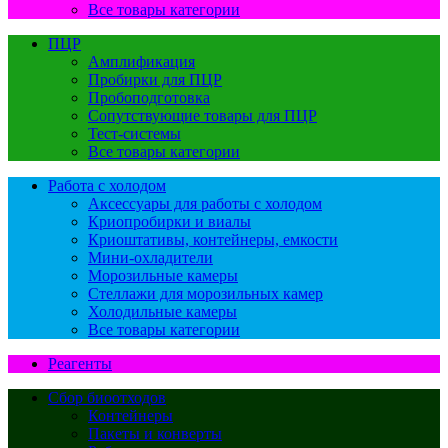
Все товары категории
ПЦР
Амплификация
Пробирки для ПЦР
Пробоподготовка
Сопутствующие товары для ПЦР
Тест-системы
Все товары категории
Работа с холодом
Аксессуары для работы с холодом
Криопробирки и виалы
Криоштативы, контейнеры, емкости
Мини-охладители
Морозильные камеры
Стеллажи для морозильных камер
Холодильные камеры
Все товары категории
Реагенты
Сбор биоотходов
Контейнеры
Пакеты и конверты