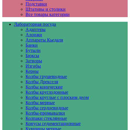
Подставки
Штативы и столики
Все товары категории
Лабораторная посуда
Адаптеры
Алонжи
Аппараты Кьедаля
Банки
Бутыли
Бюксы
Затворы
Изгибы
Керны
Колбы грушевидные
Колбы Дрекселя
Колбы конические
Колбы круглодонные
Колбы круглые с плоским дном
Колбы мерные
Колбы сердцевидные
Колбы-промывалки
Колпаки стеклянные
Конусы седиментационные
Кувшины мерные