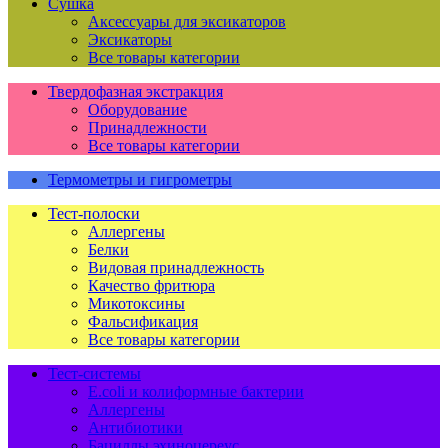
Сушка
Аксессуары для эксикаторов
Эксикаторы
Все товары категории
Твердофазная экстракция
Оборудование
Принадлежности
Все товары категории
Термометры и гигрометры
Тест-полоски
Аллергены
Белки
Видовая принадлежность
Качество фритюра
Микотоксины
Фальсификация
Все товары категории
Тест-системы
E.coli и колиформные бактерии
Аллергены
Антибиотики
Бациллы эхиноцереус