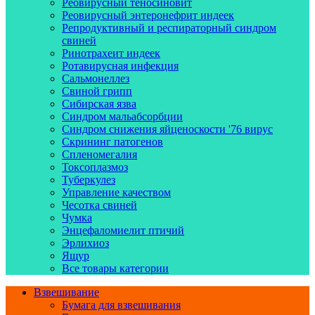
Реовирусный теносиновит
Реовирусный энтеронефрит индеек
Репродуктивный и респираторный синдром
свиней
Ринотрахеит индеек
Ротавирусная инфекция
Сальмонеллез
Свиной грипп
Сибирская язва
Синдром мальабсорбции
Синдром снижения яйценоскости '76 вирус
Скрининг патогенов
Спленомегалия
Токсоплазмоз
Туберкулез
Управление качеством
Чесотка свиней
Чумка
Энцефаломиелит птичий
Эрлихиоз
Ящур
Все товары категории
Взвешивание
Бумага для взвешивания