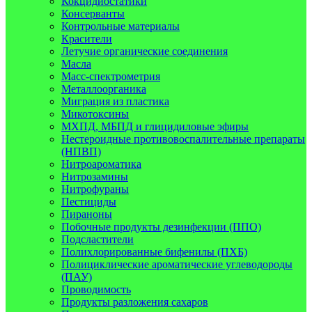
Кокцидиостатики
Консерванты
Контрольные материалы
Красители
Летучие органические соединения
Масла
Масс-спектрометрия
Металлоорганика
Миграция из пластика
Микотоксины
МХПД, МБПД и глицидиловые эфиры
Нестероидные противовоспалительные препараты
(НПВП)
Нитроароматика
Нитрозамины
Нитрофураны
Пестициды
Пираноны
Побочные продукты дезинфекции (ППО)
Подсластители
Полихлорированные бифенилы (ПХБ)
Полициклические ароматические углеводороды
(ПАУ)
Проводимость
Продукты разложения сахаров