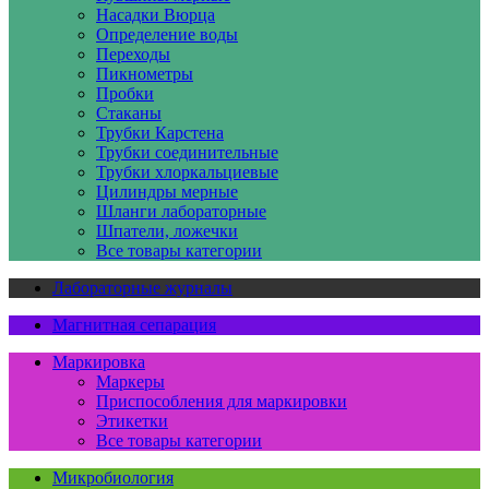
Насадки Вюрца
Определение воды
Переходы
Пикнометры
Пробки
Стаканы
Трубки Карстена
Трубки соединительные
Трубки хлоркальциевые
Цилиндры мерные
Шланги лабораторные
Шпатели, ложечки
Все товары категории
Лабораторные журналы
Магнитная сепарация
Маркировка
Маркеры
Приспособления для маркировки
Этикетки
Все товары категории
Микробиология