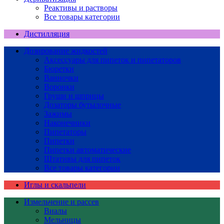
Реактивы и растворы
Все товары категории
Дистилляция
Дозирование жидкостей
Аксессуары для пипеток и пипетаторов
Бюретки
Ванночки
Воронки
Груши и шприцы
Дозаторы бутылочные
Зажимы
Наконечники
Пипетаторы
Пипетки
Пипетки автоматические
Штативы для пипеток
Все товары категории
Иглы и скальпели
Измельчение и рассев
Виалы
Мельницы