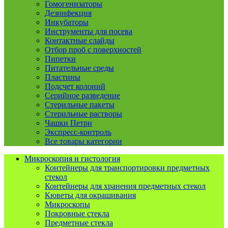
Гомогенизаторы
Дезинфекция
Инкубаторы
Инструменты для посева
Контактные слайды
Отбор проб с поверхностей
Пипетки
Питательные среды
Пластины
Подсчет колоний
Серийное разведение
Стерильные пакеты
Стерильные растворы
Чашки Петри
Экспресс-контроль
Все товары категории
Микроскопия и гистология
Контейнеры для транспортировки предметных
стекол
Контейнеры для хранения предметных стекол
Кюветы для окрашивания
Микроскопы
Покровные стекла
Предметные стекла