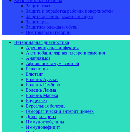
Безопасность и гигиена
Защита глаз
Защита и обработка рабочих поверхностей
Защита органов дыхания и слуха
Защита рук
Защитная одежда и обувь
Все товары категории
Ветеринарная диагностика
Аденовирусная инфекция
Актинобациллярная плевропневмония
Анаплазмоз
Африканская чума свиней
Бешенство
Блютанг
Болезнь Ауески
Болезнь Гамборо
Болезнь Лайма
Болезнь Марека
Бруцеллез
Бурсальная болезнь
Геморрагический энтерит индеек
Дирофиляриоз
Иммуноглобулины
Иммунодефицит