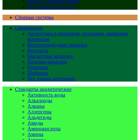
Работа с поверхностями
Все товары категории
Сборные системы
Смешивание
Аксессуары к мешалкам, ротаторам, шейкерам,
вортексам
Верхнеприводные мешалки
Вортексы
Магнитные мешалки
Палочки-мешалки
Ротаторы
Шейкеры
Все товары категории
Стандарты аналитические
Активность воды
Алкалоиды
Алканы
Аллергены
Альдегиды
Амиды
Аминокислоты
Амины
Анионы