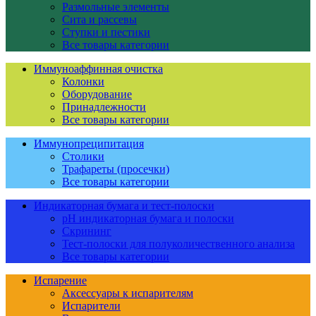
Размольные элементы
Сита и рассевы
Ступки и пестики
Все товары категории
Иммуноаффинная очистка
Колонки
Оборудование
Принадлежности
Все товары категории
Иммунопреципитация
Столики
Трафареты (просечки)
Все товары категории
Индикаторная бумага и тест-полоски
pH индикаторная бумага и полоски
Скрининг
Тест-полоски для полуколичественного анализа
Все товары категории
Испарение
Аксессуары к испарителям
Испарители