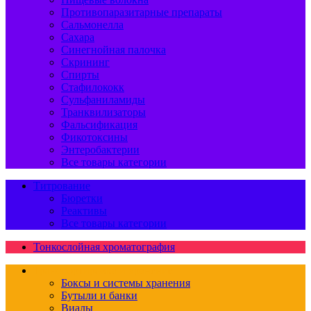
Противопаразитарные препараты
Сальмонелла
Сахара
Синегнойная палочка
Скрининг
Спирты
Стафилококк
Сульфаниламиды
Транквилизаторы
Фальсификация
Фикотоксины
Энтеробактерии
Все товары категории
Титрование
Бюретки
Реактивы
Все товары категории
Тонкослойная хроматография
Транспортировка и хранение
Боксы и системы хранения
Бутыли и банки
Виалы