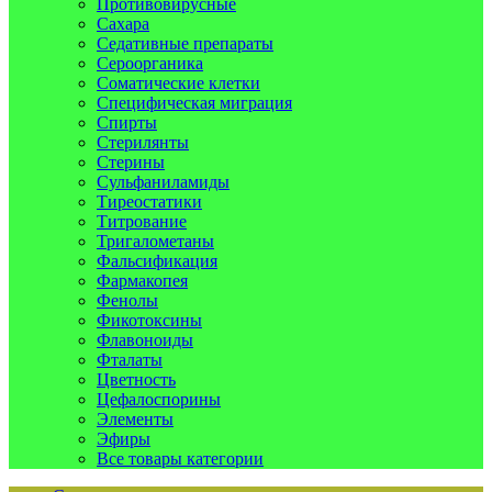
Противовирусные
Сахара
Седативные препараты
Сероорганика
Соматические клетки
Специфическая миграция
Спирты
Стерилянты
Стерины
Сульфаниламиды
Тиреостатики
Титрование
Тригалометаны
Фальсификация
Фармакопея
Фенолы
Фикотоксины
Флавоноиды
Фталаты
Цветность
Цефалоспорины
Элементы
Эфиры
Все товары категории