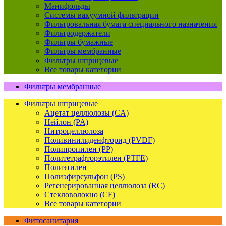
Манифольды
Системы вакуумной фильтрации
Фильтровальная бумага специального назначения
Фильтродержатели
Фильтры бумажные
Фильтры мембранные
Фильтры шприцевые
Все товары категории
Фильтры мембранные
Фильтры шприцевые
Ацетат целлюлозы (CA)
Нейлон (PA)
Нитроцеллюлоза
Поливинилиденфторид (PVDF)
Полипропилен (PP)
Политетрафторэтилен (PTFE)
Полиэтилен
Полиэфирсульфон (PS)
Регенерированная целлюлоза (RC)
Стекловолокно (CF)
Все товары категории
Фитосанитария