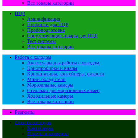
Все товары категории
ПЦР
Амплификация
Пробирки для ПЦР
Пробоподготовка
Сопутствующие товары для ПЦР
Тест-системы
Все товары категории
Работа с холодом
Аксессуары для работы с холодом
Криопробирки и виалы
Криоштативы, контейнеры, емкости
Мини-охладители
Морозильные камеры
Стеллажи для морозильных камер
Холодильные камеры
Все товары категории
Реагенты
Сбор биоотходов
Контейнеры
Пакеты и конверты