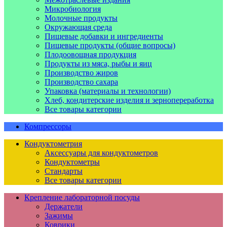
Микробиология
Молочные продукты
Окружающая среда
Пищевые добавки и ингредиенты
Пищевые продукты (общие вопросы)
Плодоовощная продукция
Продукты из мяса, рыбы и яиц
Производство жиров
Производство сахара
Упаковка (материалы и технологии)
Хлеб, кондитерские изделия и зернопереработка
Все товары категории
Компрессоры
Кондуктометрия
Аксессуары для кондуктометров
Кондуктометры
Стандарты
Все товары категории
Крепление лабораторной посуды
Держатели
Зажимы
Коврики