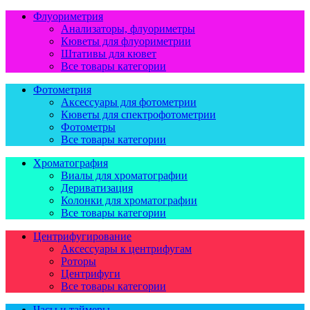
Флуориметрия
Анализаторы, флуориметры
Кюветы для флуориметрии
Штативы для кювет
Все товары категории
Фотометрия
Аксессуары для фотометрии
Кюветы для спектрофотометрии
Фотометры
Все товары категории
Хроматография
Виалы для хроматографии
Дериватизация
Колонки для хроматографии
Все товары категории
Центрифугирование
Аксессуары к центрифугам
Роторы
Центрифуги
Все товары категории
Часы и таймеры