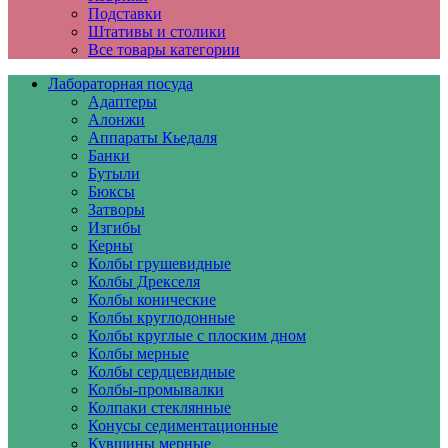
Подставки
Штативы и столики
Все товары категории
Лабораторная посуда
Адаптеры
Алонжи
Аппараты Кьедаля
Банки
Бутыли
Бюксы
Затворы
Изгибы
Керны
Колбы грушевидные
Колбы Дрекселя
Колбы конические
Колбы круглодонные
Колбы круглые с плоским дном
Колбы мерные
Колбы сердцевидные
Колбы-промывалки
Колпаки стеклянные
Конусы седиментационные
Кувшины мерные