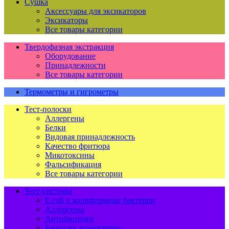
Сушка
Аксессуары для эксикаторов
Эксикаторы
Все товары категории
Твердофазная экстракция
Оборудование
Принадлежности
Все товары категории
Термометры и гигрометры
Тест-полоски
Аллергены
Белки
Видовая принадлежность
Качество фритюра
Микотоксины
Фальсификация
Все товары категории
Тест-системы
E.coli и колиформные бактерии
Аллергены
Антибиотики
Бациллы эхиноцереус