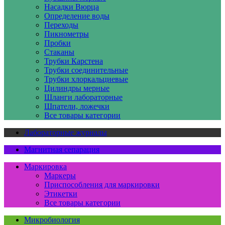
Насадки Вюрца
Определение воды
Переходы
Пикнометры
Пробки
Стаканы
Трубки Карстена
Трубки соединительные
Трубки хлоркальциевые
Цилиндры мерные
Шланги лабораторные
Шпатели, ложечки
Все товары категории
Лабораторные журналы
Магнитная сепарация
Маркировка
Маркеры
Приспособления для маркировки
Этикетки
Все товары категории
Микробиология