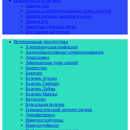
Безопасность и гигиена
Защита глаз
Защита и обработка рабочих поверхностей
Защита органов дыхания и слуха
Защита рук
Защитная одежда и обувь
Все товары категории
Ветеринарная диагностика
Аденовирусная инфекция
Актинобациллярная плевропневмония
Анаплазмоз
Африканская чума свиней
Бешенство
Блютанг
Болезнь Ауески
Болезнь Гамборо
Болезнь Лайма
Болезнь Марека
Бруцеллез
Бурсальная болезнь
Геморрагический энтерит индеек
Дирофиляриоз
Иммуноглобулины
Иммунодефицит