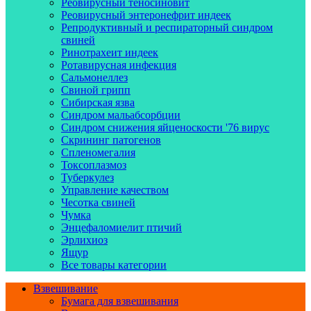
Реовирусный теносиновит
Реовирусный энтеронефрит индеек
Репродуктивный и респираторный синдром
свиней
Ринотрахеит индеек
Ротавирусная инфекция
Сальмонеллез
Свиной грипп
Сибирская язва
Синдром мальабсорбции
Синдром снижения яйценоскости '76 вирус
Скрининг патогенов
Спленомегалия
Токсоплазмоз
Туберкулез
Управление качеством
Чесотка свиней
Чумка
Энцефаломиелит птичий
Эрлихиоз
Ящур
Все товары категории
Взвешивание
Бумага для взвешивания