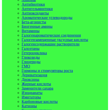
Антибиотики
Антигельминтики
Антиоксиданты
Ароматические углеводороды
Бета-агонисты
Биогенные амины
Витамины
Галогенароматические соединения
Галогензамещенные уксусные кислоты
Галогенсодержащие растворители
Галоэтаны
Гетероциклика
Гликозиды
Глицериды
ГМО
Гормоны и стимуляторы роста
Дериватизация
Диоксины
Жирные кислоты
Заменители сахара
Изоцианаты
Имитаторы
Карбоновые кислоты
Катионы