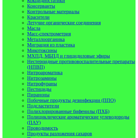
Кокцидиостатики
Консерванты
Контрольные материалы
Красители
Летучие органические соединения
Масла
Масс-спектрометрия
Металлоорганика
Миграция из пластика
Микотоксины
МХПД, МБПД и глицидиловые эфиры
Нестероидные противовоспалительные препараты
(НПВП)
Нитроароматика
Нитрозамины
Нитрофураны
Пестициды
Пираноны
Побочные продукты дезинфекции (ППО)
Подсластители
Полихлорированные бифенилы (ПХБ)
Полициклические ароматические углеводороды
(ПАУ)
Проводимость
Продукты разложения сахаров