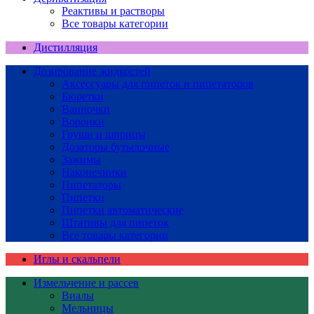
Реактивы и растворы
Все товары категории
Дистилляция
Дозирование жидкостей
Аксессуары для пипеток и пипетаторов
Бюретки
Ванночки
Воронки
Груши и шприцы
Дозаторы бутылочные
Зажимы
Наконечники
Пипетаторы
Пипетки
Пипетки автоматические
Штативы для пипеток
Все товары категории
Иглы и скальпели
Измельчение и рассев
Виалы
Мельницы