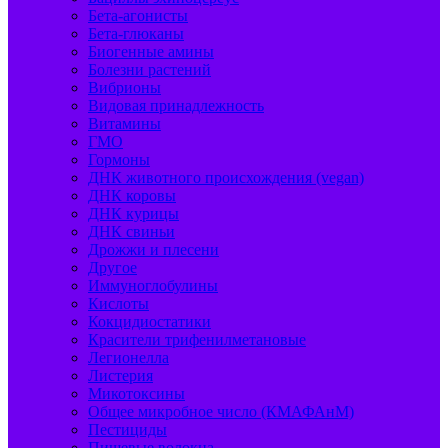
Бета-агонисты
Бета-глюканы
Биогенные амины
Болезни растений
Вибрионы
Видовая принадлежность
Витамины
ГМО
Гормоны
ДНК животного происхождения (vegan)
ДНК коровы
ДНК курицы
ДНК свиньи
Дрожжи и плесени
Другое
Иммуноглобулины
Кислоты
Кокцидиостатики
Красители трифенилметановые
Легионелла
Листерия
Микотоксины
Общее микробное число (КМАФАнМ)
Пестициды
Пищевые волокна