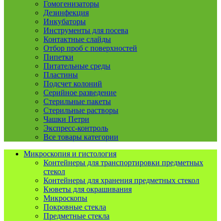
Гомогенизаторы
Дезинфекция
Инкубаторы
Инструменты для посева
Контактные слайды
Отбор проб с поверхностей
Пипетки
Питательные среды
Пластины
Подсчет колоний
Серийное разведение
Стерильные пакеты
Стерильные растворы
Чашки Петри
Экспресс-контроль
Все товары категории
Микроскопия и гистология
Контейнеры для транспортировки предметных
стекол
Контейнеры для хранения предметных стекол
Кюветы для окрашивания
Микроскопы
Покровные стекла
Предметные стекла