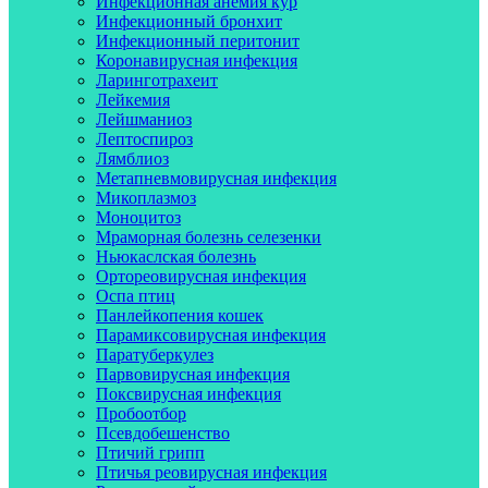
Инфекционная анемия кур
Инфекционный бронхит
Инфекционный перитонит
Коронавирусная инфекция
Ларинготрахеит
Лейкемия
Лейшманиоз
Лептоспироз
Лямблиоз
Метапневмовирусная инфекция
Микоплазмоз
Моноцитоз
Мраморная болезнь селезенки
Ньюкаслская болезнь
Ортореовирусная инфекция
Оспа птиц
Панлейкопения кошек
Парамиксовирусная инфекция
Паратуберкулез
Парвовирусная инфекция
Поксвирусная инфекция
Пробоотбор
Псевдобешенство
Птичий грипп
Птичья реовирусная инфекция